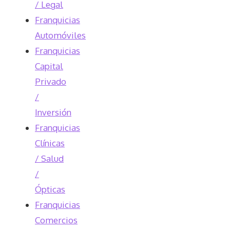
/ Legal
Franquicias
Automóviles
Franquicias
Capital
Privado
/
Inversión
Franquicias
Clínicas
/ Salud
/
Ópticas
Franquicias
Comercios