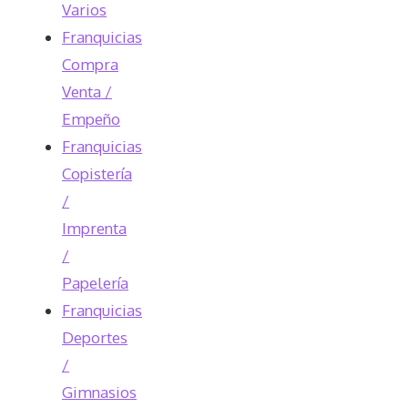
Varios
Franquicias
Compra
Venta /
Empeño
Franquicias
Copistería
/
Imprenta
/
Papelería
Franquicias
Deportes
/
Gimnasios