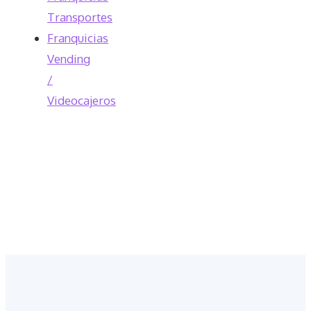
Transportes
Franquicias
Vending
/
Videocajeros