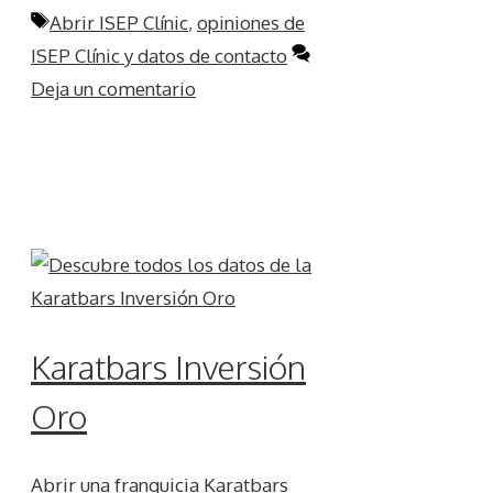
Etiquetas
Abrir ISEP Clínic
,
opiniones de
ISEP Clínic y datos de contacto
Deja un comentario
Karatbars Inversión
Oro
Abrir una franquicia Karatbars