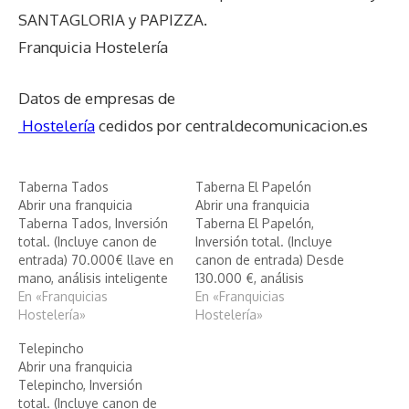
SANTAGLORIA y PAPIZZA.
Franquicia Hostelería
Datos de empresas de
Hostelería
cedidos por centraldecomunicacion.es
Taberna Tados
Taberna El Papelón
Abrir una franquicia
Abrir una franquicia
Taberna Tados, Inversión
Taberna El Papelón,
total. (Incluye canon de
Inversión total. (Incluye
entrada) 70.000€ llave en
canon de entrada) Desde
mano, análisis inteligente
130.000 €, análisis
de Taberna Tados
En «Franquicias
inteligente de Taberna El
En «Franquicias
Hostelería»
Papelón
Hostelería»
Telepincho
Abrir una franquicia
Telepincho, Inversión
total. (Incluye canon de