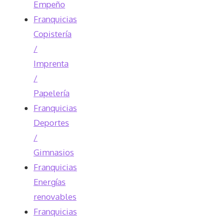
Empeño
Franquicias
Copistería
/
Imprenta
/
Papelería
Franquicias
Deportes
/
Gimnasios
Franquicias
Energías
renovables
Franquicias