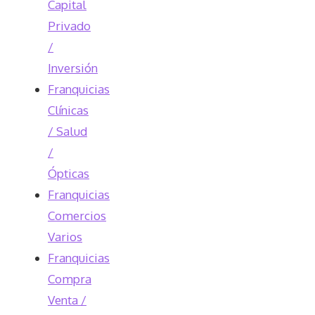
Capital
Privado
/
Inversión
Franquicias
Clínicas
/ Salud
/
Ópticas
Franquicias
Comercios
Varios
Franquicias
Compra
Venta /