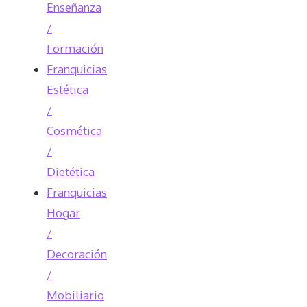
Enseñanza
/
Formación
Franquicias
Estética
/
Cosmética
/
Dietética
Franquicias
Hogar
/
Decoración
/
Mobiliario