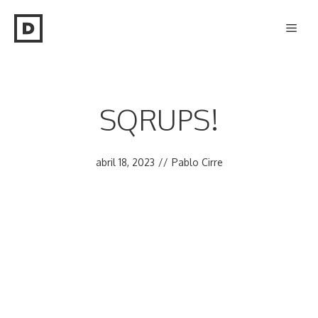
Saltar
Men
al
contenido
SQRUPS!
abril 18, 2023
//
Pablo Cirre