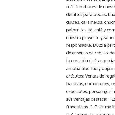
más familiares de nuestr
detalles para bodas, baut
dulces, caramelos, chuch
palomitas, té, café y co
nuestro proyecto y solic
responsable. Dulzia pert
de enseñas de regalo, d
la creación de franquici
amplia libertad y baja i
artículos: Ventas de rega
bautizos, comuniones, re
especiales, personajes inf
sus ventajas destaca: 1.
franquicias. 2. Bajísima 
4. Ayuda en la búsqueda 