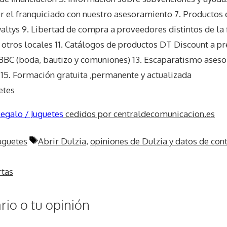
r el franquiciado con nuestro asesoramiento 7. Productos 
altys 9. Libertad de compra a proveedores distintos de la f
 otros locales 11. Catálogos de productos DT Discount a pr
 BBC (boda, bautizo y comuniones) 13. Escaparatismo aseso
 15. Formación gratuita ,permanente y actualizada
etes
egalo / Juguetes
cedidos por centraldecomunicacion.es
Etiquetas
uguetes
Abrir Dulzia
,
opiniones de Dulzia y datos de con
rtas
io o tu opinión