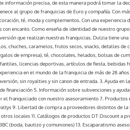
ite información precisa, de esta manera podrá tomar la de
enece al grupo de franquicias de Euro y compañía. Con más
ecoración, té, moda y complementos. Con una experiencia 
as con encanto. Como enseña de identidad de nuestro grupo 
nversión que realizan nuestras franquicias. Dulzia tiene un
los, chuches, caramelos, frutos secos, snacks, detalles de
galos de empresa), té, chocolates, helados, bolsas de cum
antiles, licencias deportivas, artículos de fiesta, bebidas f
 Experiencia en el mundo de la franquicia de más de 28 año
inversión, sin royalties y sin canon de entrada. 3. Ayuda en 
de financiación 5. Información sobre subvenciones y ayudas
r el franquiciado con nuestro asesoramiento 7. Productos 
altys 9. Libertad de compra a proveedores distintos de la f
 otros locales 11. Catálogos de productos DT Discount a pr
 BBC (boda, bautizo y comuniones) 13. Escaparatismo aseso