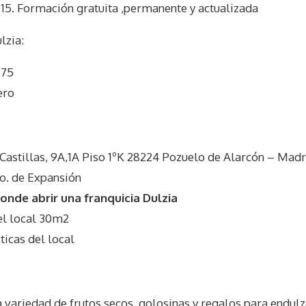
 15. Formación gratuita ,permanente y actualizada
lzia
:
 75
ero
 Castillas, 9A,1A Piso 1ºK 28224 Pozuelo de Alarcón – Madr
o. de Expansión
nde abrir una franquicia Dulzia
l local 30m2
icas del local
a variedad de frutos secos, golosinas y regalos para endu