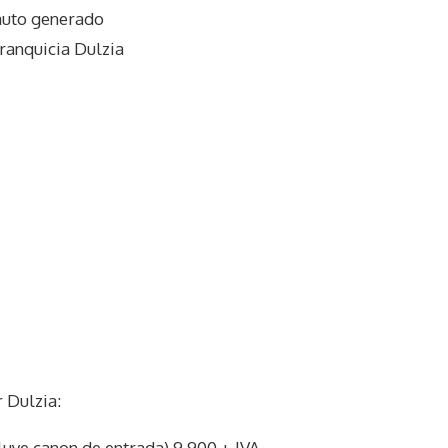
auto generado
ranquicia Dulzia
 Dulzia:
cluye canon de entrada) 9.900 + IVA