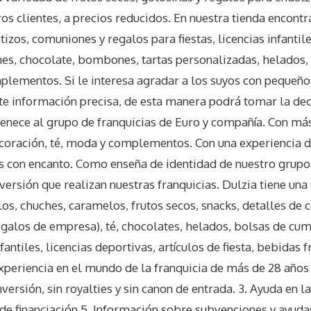
os clientes, a precios reducidos. En nuestra tienda encontr
izos, comuniones y regalos para fiestas, licencias infantile
es, chocolate, bombones, tartas personalizadas, helados, 
mplementos. Si le interesa agradar a los suyos con pequeños
ite información precisa, de esta manera podrá tomar la de
enece al grupo de franquicias de Euro y compañía. Con más
ecoración, té, moda y complementos. Con una experiencia 
as con encanto. Como enseña de identidad de nuestro grupo 
nversión que realizan nuestras franquicias. Dulzia tiene un
los, chuches, caramelos, frutos secos, snacks, detalles de
galos de empresa), té, chocolates, helados, bolsas de cum
antiles, licencias deportivas, artículos de fiesta, bebidas f
 Experiencia en el mundo de la franquicia de más de 28 año
inversión, sin royalties y sin canon de entrada. 3. Ayuda en 
de financiación 5. Información sobre subvenciones y ayudas