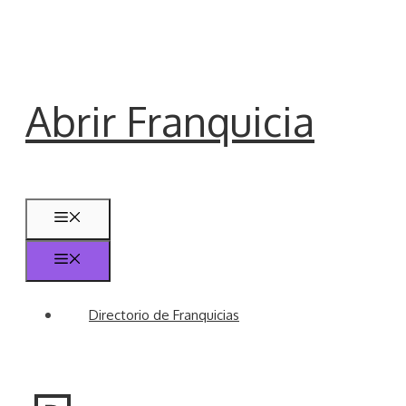
Saltar
al
contenido
Abrir Franquicia
Menú
Menú
Directorio de Franquicias