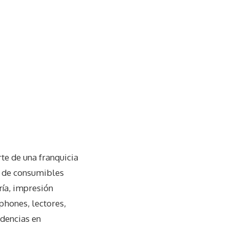
te de una franquicia
os de consumibles
ría, impresión
tphones, lectores,
ndencias en