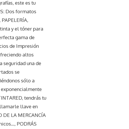
afías, este es tu
US: Dos formatos
, PAPELERÍA,
nta y el tóner para
erfecta gama de
icios de Impresión
ofreciendo altos
da seguridad una de
rtados se
ñéndonos sólo a
do exponencialmente
 TINTARED, tendrás tu
 llamarle llave en
PAGO DE LA MERCANCÍA
nicos…, PODRÁS