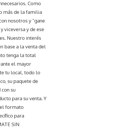
nnecesarios. Como
o más de la familia
con nosotros y “gane
 y viceversa y de ese
s. Nuestro interés
en base a la venta del
to tenga la total
rante el mayor
 tu local, todo lo
co, su paquete de
 con su
ucto para su venta. Y
 el formato
cífico para
RMATE SIN