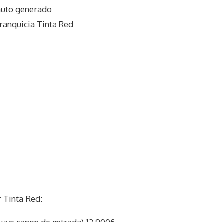
auto generado
ranquicia Tinta Red
 Tinta Red:
cluye canon de entrada) 12.900€