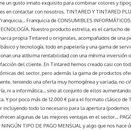
ne un gusto innato exquisito para combinar colores y tipogr
eres en contactar con nosotros. TINTARED Y TINTARED PL
a franquicia… Franquicia de CONSUMIBLES INFORMÁTICOS
NOLOGÍA. Nuestro producto estrella, es el cartucho de ti
marca propia Tintared u originales, acompañados de una p
ásico y tecnología, todo en papelería y una gama de serv
ionan una altísima rentabilidad con una mínima inversión 
isfacción del cliente. En Tintared hemos creado casi con to
nómicas del sector, pero además la gama de productos ofe
te, teniendo una oferta muy homogénea y variada, no ci
ía, ni a informática… sino al conjunto de ellos aumentan
ta. Y por poco más de 12.000 € para el formato clásico de
rir incluyendo todo lo necesario para la apertura (podemos
ofrecen algunas de las mejores ventajas en el sector… 
NINGÚN TIPO DE PAGO MENSUAL y algo que nos hace ú