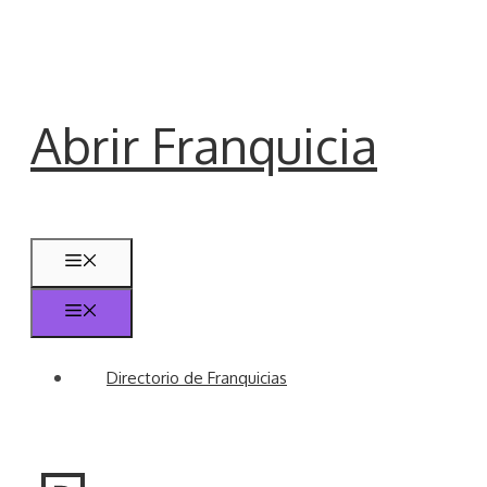
Saltar
al
contenido
Abrir Franquicia
Menú
Menú
Directorio de Franquicias