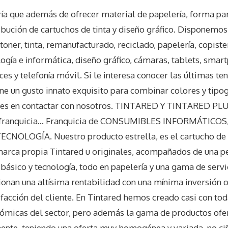
ría que además de ofrecer material de papelería, forma par
ribución de cartuchos de tinta y diseño gráfico. Disponem
toner, tinta, remanufacturado, reciclado, papelería, copiste
ología e informática, diseño gráfico, cámaras, tablets, smar
ces y telefonía móvil. Si le interesa conocer las últimas te
ne un gusto innato exquisito para combinar colores y tipogr
eres en contactar con nosotros. TINTARED Y TINTARED PL
a franquicia… Franquicia de CONSUMIBLES INFORMÁTICOS
NOLOGÍA. Nuestro producto estrella, es el cartucho de ti
marca propia Tintared u originales, acompañados de una p
ásico y tecnología, todo en papelería y una gama de serv
ionan una altísima rentabilidad con una mínima inversión 
isfacción del cliente. En Tintared hemos creado casi con to
nómicas del sector, pero además la gama de productos ofe
te, teniendo una oferta muy homogénea y variada, no ci