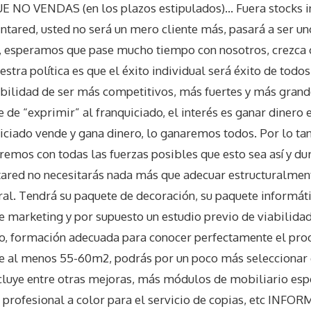
O VENDAS (en los plazos estipulados)… Fuera stocks i
intared, usted no será un mero cliente más, pasará a ser un
, esperamos que pase mucho tiempo con nosotros, crezca 
stra política es que el éxito individual será éxito de todos
ilidad de ser más competitivos, más fuertes y más grande
 de “exprimir” al franquiciado, el interés es ganar dinero 
uiciado vende y gana dinero, lo ganaremos todos. Por lo tan
remos con todas las fuerzas posibles que esto sea así y du
ared no necesitarás nada más que adecuar estructuralmente
ral. Tendrá su paquete de decoración, su paquete informáti
e marketing y por supuesto un estudio previo de viabilidad
o, formación adecuada para conocer perfectamente el prod
 de al menos 55-60m2, podrás por un poco más seleccionar
uye entre otras mejoras, más módulos de mobiliario espe
 profesional a color para el servicio de copias, etc INFO