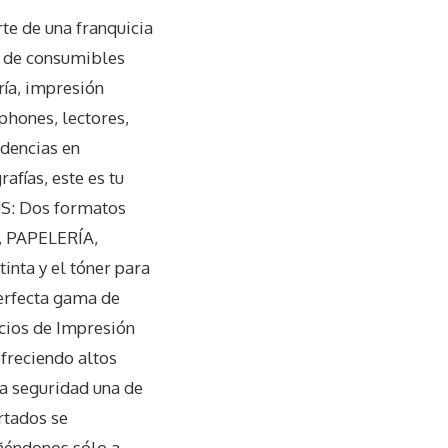
te de una franquicia
os de consumibles
ría, impresión
tphones, lectores,
ndencias en
afías, este es tu
US: Dos formatos
, PAPELERÍA,
nta y el tóner para
erfecta gama de
icios de Impresión
ofreciendo altos
da seguridad una de
rtados se
ñéndonos sólo a