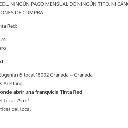
D… NINGÚN PAGO MENSUAL DE NINGÚN TIPO, NI CÁN
CIONES DE COMPRA.
nta Red
:
 24
ero
ed
Eugenia n5 local 18002 Granada – Granada
s Arellano
nde abrir una franquicia Tinta Red
 local 25 m²
icas del local