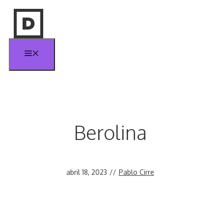
Saltar
al
contenido
Menú
Berolina
abril 18, 2023
//
Pablo Cirre