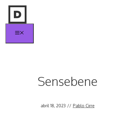
Saltar
al
contenido
Menú
Sensebene
abril 18, 2023
//
Pablo Cirre