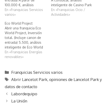
entrada) A partir de
A consultar, análisis
100.000 €, análisis
inteligente de Casino Park
inteligente de Camelot
En «Franquicias Servicios
En «Franquicias Ocio /
Park
varios»
Actividades»
Eco World Project
Abrir una franquicia Eco
World Project, Inversión
total. (Incluye canon de
entrada) 5.500, análisis
inteligente de Eco World
Project
En «Franquicias Energías
renovables»
Categorías
Franquicias Servicios varios
Etiquetas
Abrir Lancelot Park
,
opiniones de Lancelot Park y
datos de contacto
Labordequipo
La Unión