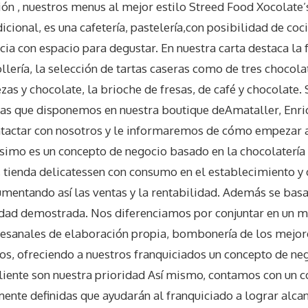
ón , nuestros menus al mejor estilo Streed Food Xocolate
icional, es una cafetería, pastelería,con posibilidad de coc
icia con espacio para degustar. En nuestra carta destaca la
llería, la selección de tartas caseras como de tres chocola
as y chocolate, la brioche de fresas, de café y chocolate. 
las que disponemos en nuestra boutique deAmataller, Enric
ntactar con nosotros y le informaremos de cómo empezar
ssimo es un concepto de negocio basado en la chocolatería t
a, tienda delicatessen con consumo en el establecimiento 
umentando así las ventas y la rentabilidad. Además se ba
lidad demostrada. Nos diferenciamos por conjuntar en un 
tesanales de elaboración propia, bombonería de los mejor
os, ofreciendo a nuestros franquiciados un concepto de ne
 cliente son nuestra prioridad Así mismo, contamos con un c
nte definidas que ayudarán al franquiciado a lograr alcan