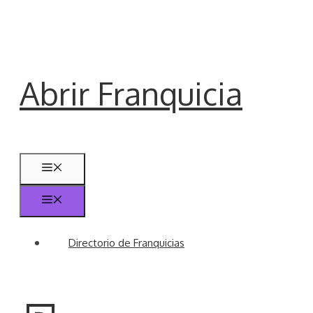
Saltar
al
contenido
Abrir Franquicia
Menú
Menú
Directorio de Franquicias