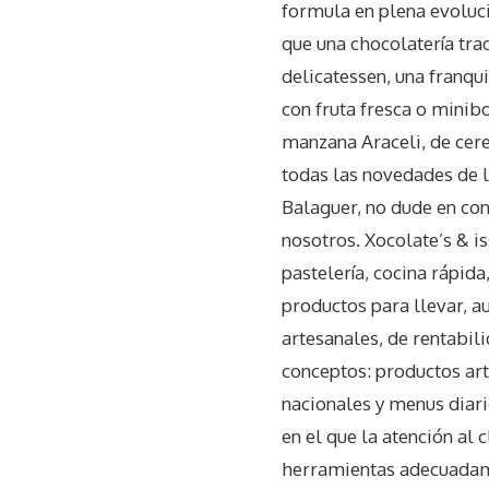
formula en plena evoluci
que una chocolatería trad
delicatessen, una franqu
con fruta fresca o minibo
manzana Araceli, de cerez
todas las novedades de 
Balaguer, no dude en co
nosotros. Xocolate’s & i
pastelería, cocina rápid
productos para llevar, a
artesanales, de rentabi
conceptos: productos ar
nacionales y menus diari
en el que la atención al
herramientas adecuadame