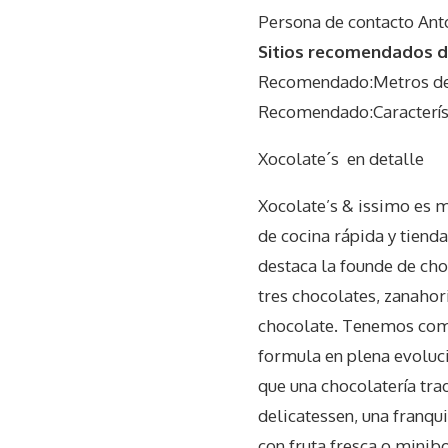
Persona de contacto Ant
Sitios recomendados do
Recomendado:Metros de
Recomendado:Característ
Xocolate´s
en detalle
Xocolate’s & issimo es má
de cocina rápida y tienda
destaca la founde de cho
tres chocolates, zanahori
chocolate. Tenemos como
formula en plena evoluci
que una chocolatería trad
delicatessen, una franqu
con fruta fresca o minibo