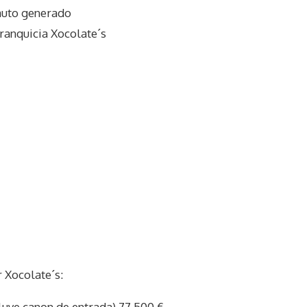
auto generado
ranquicia Xocolate´s
 Xocolate´s:
cluye canon de entrada) 77.500 €