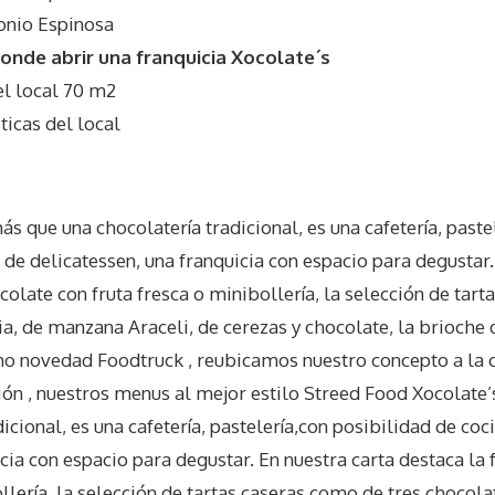
onio Espinosa
nde abrir una franquicia Xocolate´s
l local 70 m2
icas del local
s que una chocolatería tradicional, es una cafetería, paste
 de delicatessen, una franquicia con espacio para degustar.
colate con fruta fresca o minibollería, la selección de tar
a, de manzana Araceli, de cerezas y chocolate, la brioche d
 novedad Foodtruck , reubicamos nuestro concepto a la 
ón , nuestros menus al mejor estilo Streed Food Xocolate
icional, es una cafetería, pastelería,con posibilidad de coc
icia con espacio para degustar. En nuestra carta destaca la
llería, la selección de tartas caseras como de tres chocola