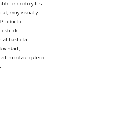
ablecimiento y los
ocal, muy visual y
. Producto
 coste de
cal hasta la
Novedad ,
ra formula en plena
s