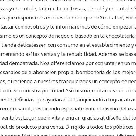
as y chocolate, la brioche de fresas, de café y chocolate. 
las que disponemos en nuestra boutique deAmataller, Enric
ntactar con nosotros y le informaremos de cómo empezar
ssimo es un concepto de negocio basado en la chocolatería t
a, tienda delicatessen con consumo en el establecimiento 
umentando así las ventas y la rentabilidad. Además se ba
lidad demostrada. Nos diferenciamos por conjuntar en un 
tesanales de elaboración propia, bombonería de los mejor
os, ofreciendo a nuestros franquiciados un concepto de ne
 cliente son nuestra prioridad Así mismo, contamos con un c
nte definidas que ayudarán al franquiciado a lograr alcan
a empresarial, destacando especialmente el diseño del est
ventajas: Lugar que invita a entrar, gracias al diseño del l
ual de producto para venta. Dirigido a todos los públicos
 Negocio fácil de gestionar, no se requiere cocina. Mínimo