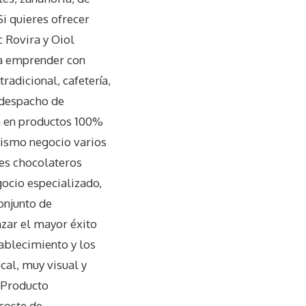
Si quieres ofrecer
 Rovira y Oiol
 a emprender con
radicional, cafetería,
y despacho de
sa en productos 100%
mismo negocio varios
es chocolateros
gocio especializado,
onjunto de
zar el mayor éxito
ablecimiento y los
ocal, muy visual y
. Producto
 coste de