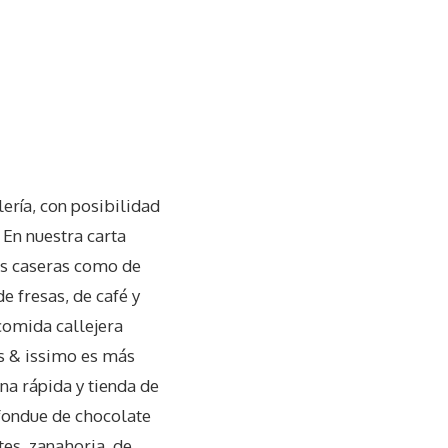
lería, con posibilidad
 En nuestra carta
tas caseras como de
e fresas, de café y
comida callejera
’s & issimo es más
ina rápida y tienda de
 fondue de chocolate
tes, zanahoria, de