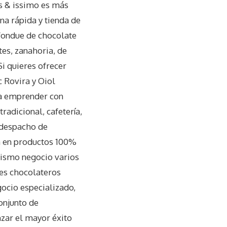
’s & issimo es más
ina rápida y tienda de
 fondue de chocolate
tes, zanahoria, de
Si quieres ofrecer
 Rovira y Oiol
 a emprender con
radicional, cafetería,
y despacho de
sa en productos 100%
mismo negocio varios
es chocolateros
gocio especializado,
onjunto de
zar el mayor éxito