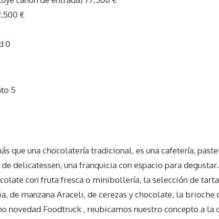
2.500 €
d 0
ato 5
I
s que una chocolatería tradicional, es una cafetería, paste
 de delicatessen, una franquicia con espacio para degustar.
colate con fruta fresca o minibollería, la selección de tar
a, de manzana Araceli, de cerezas y chocolate, la brioche d
 novedad Foodtruck , reubicamos nuestro concepto a la 