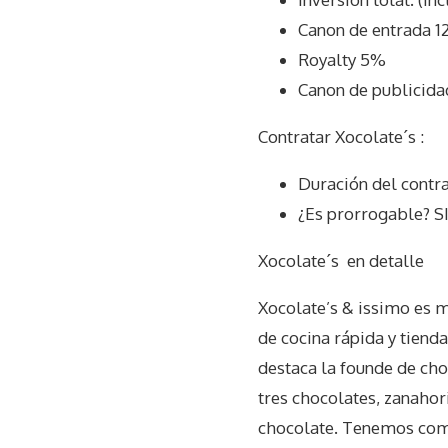
Canon de entrada 1
Royalty 5%
Canon de publicida
Contratar Xocolate´s :
Duración del contr
¿Es prorrogable? S
Xocolate´s
en detalle
Xocolate’s & issimo es má
de cocina rápida y tienda
destaca la founde de cho
tres chocolates, zanahori
chocolate. Tenemos como