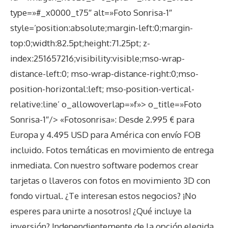
type=»#_x0000_t75″ alt=»Foto Sonrisa-1″
style=’position:absolute;margin-left:0;margin-
top:0;width:82.5pt;height:71.25pt; z-
index:251657216;visibility:visible;mso-wrap-
distance-left:0; mso-wrap-distance-right:0;mso-
position-horizontal:left; mso-position-vertical-
relative:line’ o_allowoverlap=»f»> o_title=»Foto
Sonrisa-1″/>
«Fotosonrisa»: Desde 2.995 € para
Europa y 4.495 USD para América con envío FOB
incluido. Fotos temáticas en movimiento de entrega
inmediata. Con nuestro software podemos crear
tarjetas o llaveros con fotos en movimiento 3D con
fondo virtual. ¿Te interesan estos negocios? ¡No
esperes para unirte a nosotros! ¿Qué incluye la
inversión? Independientemente de la opción elegida,