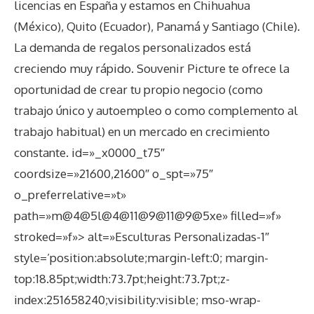
licencias en España y estamos en Chihuahua
(México), Quito (Ecuador), Panamá y Santiago (Chile).
La demanda de regalos personalizados está
creciendo muy rápido. Souvenir Picture te ofrece la
oportunidad de crear tu propio negocio (como
trabajo único y autoempleo o como complemento al
trabajo habitual) en un mercado en crecimiento
constante. id=»_x0000_t75″
coordsize=»21600,21600″ o_spt=»75″
o_preferrelative=»t»
path=»m@4@5l@4@11@9@11@9@5xe» filled=»f»
stroked=»f»> alt=»Esculturas Personalizadas-1″
style=’position:absolute;margin-left:0; margin-
top:18.85pt;width:73.7pt;height:73.7pt;z-
index:251658240;visibility:visible; mso-wrap-