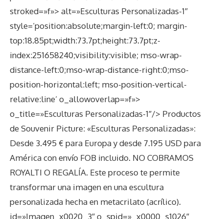
stroked=»f»> alt=»Esculturas Personalizadas-1″
style=’position:absolute;margin-left:0; margin-
top:18.85pt;width:73.7pt;height:73.7pt;z-
index:251658240;visibility:visible; mso-wrap-
distance-left:0;mso-wrap-distance-right:0;mso-
position-horizontal:left; mso-position-vertical-
relative:line’ o_allowoverlap=»f»>
o_title=»Esculturas Personalizadas-1″/>
Productos
de Souvenir Picture: «Esculturas Personalizadas»:
Desde 3.495 € para Europa y desde 7.195 USD para
América con envío FOB incluido. NO COBRAMOS
ROYALTI O REGALÍA. Este proceso te permite
transformar una imagen en una escultura
personalizada hecha en metacrilato (acrílico).
id=»Imagen_x0020_3″ o_spid=»_x0000_s1026″