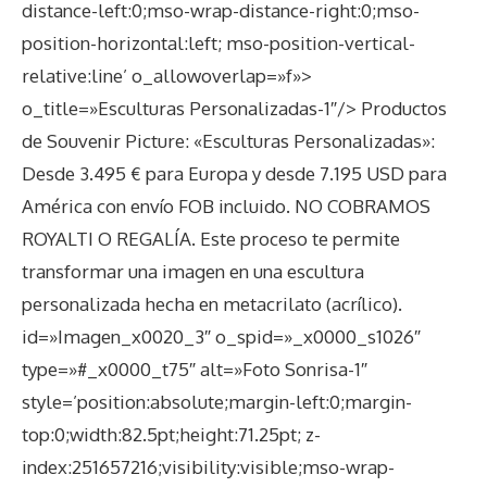
distance-left:0;mso-wrap-distance-right:0;mso-
position-horizontal:left; mso-position-vertical-
relative:line’ o_allowoverlap=»f»>
o_title=»Esculturas Personalizadas-1″/>
Productos
de Souvenir Picture: «Esculturas Personalizadas»:
Desde 3.495 € para Europa y desde 7.195 USD para
América con envío FOB incluido. NO COBRAMOS
ROYALTI O REGALÍA. Este proceso te permite
transformar una imagen en una escultura
personalizada hecha en metacrilato (acrílico).
id=»Imagen_x0020_3″ o_spid=»_x0000_s1026″
type=»#_x0000_t75″ alt=»Foto Sonrisa-1″
style=’position:absolute;margin-left:0;margin-
top:0;width:82.5pt;height:71.25pt; z-
index:251657216;visibility:visible;mso-wrap-