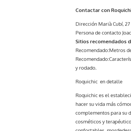
Contactar con Roquich
Dirección Marià Cubí, 2
Persona de contacto Joa
Sitios recomendados do
Recomendado:Metros de
Recomendado:Característ
y rodado.
Roquichic
en detalle
Roquichic es el establec
hacer su vida más cómoda
complementos para su de
cosméticos y terapéutico
confortables, mordedero