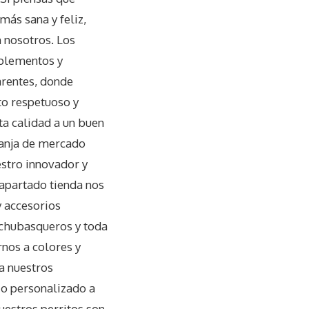
más sana y feliz,
 nosotros. Los
mplementos y
arentes, donde
ato respetuoso y
ta calidad a un buen
franja de mercado
estro innovador y
l apartado tienda nos
accesorios
, chubasqueros y toda
rnos a colores y
a nuestros
io personalizado a
uestros perritos son