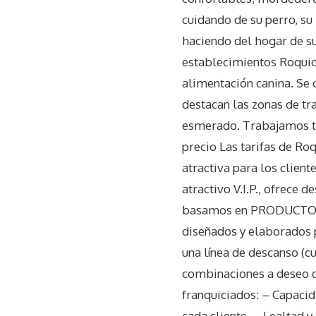
cuidando de su perro, su
haciendo del hogar de s
establecimientos Roquic
alimentación canina. Se 
destacan las zonas de tra
esmerado. Trabajamos tot
precio Las tarifas de Ro
atractiva para los clien
atractivo V.I.P., ofrece 
basamos en PRODUCTOS
diseñados y elaborados p
una línea de descanso (c
combinaciones a deseo d
franquiciados: – Capaci
cada cliente. – Lealtad 