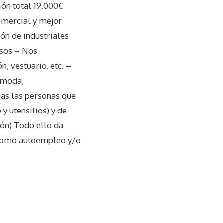
ón total 19.000€
omercial y mejor
ón de industriales
isos – Nos
, vestuario, etc. –
 (moda,
as las personas que
y utensilios) y de
ión) Todo ello da
 como autoempleo y/o