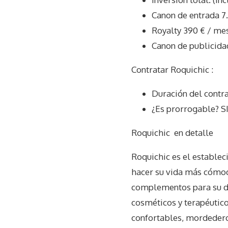
Canon de entrada 7
Royalty 390 € / me
Canon de publicida
Contratar Roquichic :
Duración del contr
¿Es prorrogable? S
Roquichic
en detalle
Roquichic es el establec
hacer su vida más cómoda
complementos para su de
cosméticos y terapéutico
confortables, mordedero