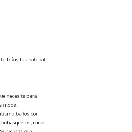
to tránsito peatonal
ue necesita para
de moda,
tilismo baños con
 chubasqueros, cunas
Si piensas que