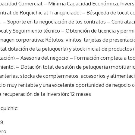
pacidad Comercial – Mínima Capacidad Económica: Inversi
entral de Roquichic al Franquiciado: – Búsqueda de local c
 – Soporte en la negociación de los contratos – Contrataci
ocal y Seguimiento técnico – Obtención de licencia y perm
gen corporativa: Rótulos, vinilos, tarjetas de presentación
otal dotación de la peluquería) y stock inicial de productos
ción) – Asesoría del negocio – Formación completa a tod
iento. – Dotación total de salón de peluqueria (mobiliario 
tanterias, stocks de complemnetos, accesorios y alimentac
io muy rentable y una excelente oportunidad de negocio
 recuperación de la inversión: 12 meses
quichic
:
 8
ero