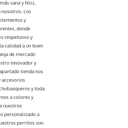
más sana y feliz,
 nosotros. Los
mplementos y
arentes, donde
ato respetuoso y
ta calidad a un buen
franja de mercado
estro innovador y
l apartado tienda nos
accesorios
, chubasqueros y toda
rnos a colores y
a nuestros
io personalizado a
uestros perritos son