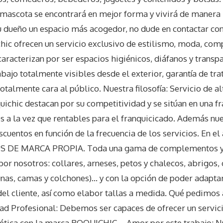
 mascota se encontrará en mejor forma y vivirá de manera 
u dueño un espacio más acogedor, no dude en contactar con
hic ofrecen un servicio exclusivo de estilismo, moda, co
caracterizan por ser espacios higiénicos, diáfanos y transp
bajo totalmente visibles desde el exterior, garantía de tr
almente cara al público. Nuestra filosofía: Servicio de al
quichic destacan por su competitividad y se sitúan en una 
tes a la vez que rentables para el franquicicado. Además nu
descuentos en función de la frecuencia de los servicios. En e
 DE MARCA PROPIA. Toda una gama de complementos y 
or nosotros: collares, arneses, petos y chalecos, abrigos
unas, camas y colchones)… y con la opción de poder adapta
el cliente, así como elabor tallas a medida. Qué pedimos 
dad Profesional: Debemos ser capaces de ofrecer un servic
y ética con la marca ROQUICHIC – Amor por este trabajo: N