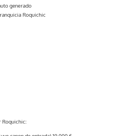
auto generado
ranquicia Roquichic
 Roquichic:
cluye canon de entrada) 19.000 €