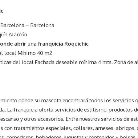
ic
7 Barcelona – Barcelona
quín Alarcón
nde abrir una franquicia Roquichic
l local Mínimo 40 m2
icas del local Fachada deseable mínima 4 mts. Zona de al
imiento donde su mascota encontrará todos los servicios q
. La franquicia oferta servicios de estilismo, productos 
scanso y otros accesorios. Entre nuestros servicios de es
s con tratamientos especiales, collares, arneses, abrigos,
s, comederos, bebederos, juguetes y contenidos y bolsas. 