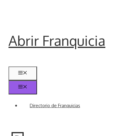
Saltar
al
contenido
Abrir Franquicia
Menú
Menú
Directorio de Franquicias