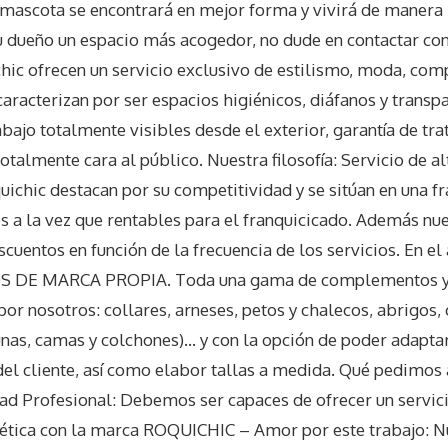
 mascota se encontrará en mejor forma y vivirá de manera 
u dueño un espacio más acogedor, no dude en contactar con
hic ofrecen un servicio exclusivo de estilismo, moda, co
caracterizan por ser espacios higiénicos, diáfanos y transp
bajo totalmente visibles desde el exterior, garantía de tr
almente cara al público. Nuestra filosofía: Servicio de al
quichic destacan por su competitividad y se sitúan en una 
tes a la vez que rentables para el franquicicado. Además nu
descuentos en función de la frecuencia de los servicios. En e
 DE MARCA PROPIA. Toda una gama de complementos y 
or nosotros: collares, arneses, petos y chalecos, abrigos
unas, camas y colchones)… y con la opción de poder adapta
el cliente, así como elabor tallas a medida. Qué pedimos 
dad Profesional: Debemos ser capaces de ofrecer un servic
y ética con la marca ROQUICHIC – Amor por este trabajo: N