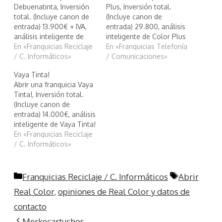
Debuenatinta, Inversión
Plus, Inversión total.
total. (Incluye canon de
(Incluye canon de
entrada) 13.900€ + IVA,
entrada) 29.800, análisis
análisis inteligente de
inteligente de Color Plus
Debuenatinta
En «Franquicias Reciclaje
En «Franquicias Telefonía
/ C. Informáticos»
/ Comunicaciones»
Vaya Tinta!
Abrir una franquicia Vaya
Tinta!, Inversión total.
(Incluye canon de
entrada) 14.000€, análisis
inteligente de Vaya Tinta!
En «Franquicias Reciclaje
/ C. Informáticos»
Categorías
Etiquetas
Franquicias Reciclaje / C. Informáticos
Abrir
Real Color
,
opiniones de Real Color y datos de
contacto
Merkecartuchos