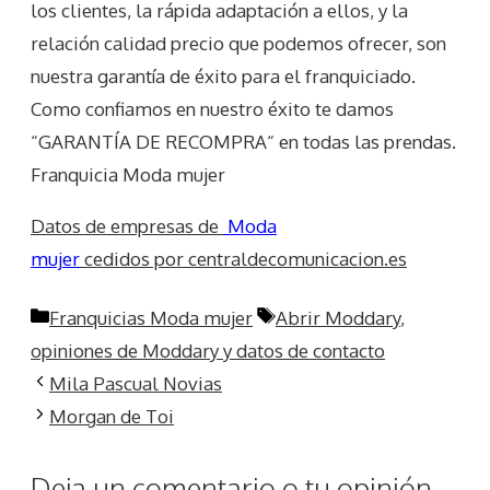
los clientes, la rápida adaptación a ellos, y la
relación calidad precio que podemos ofrecer, son
nuestra garantía de éxito para el franquiciado.
Como confiamos en nuestro éxito te damos
“GARANTÍA DE RECOMPRA“ en todas las prendas.
Franquicia Moda mujer
Datos de empresas de
Moda
mujer
cedidos por centraldecomunicacion.es
Categorías
Etiquetas
Franquicias Moda mujer
Abrir Moddary
,
opiniones de Moddary y datos de contacto
Mila Pascual Novias
Morgan de Toi
Deja un comentario o tu opinión