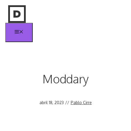
Saltar
al
contenido
Menú
Moddary
abril 18, 2023
//
Pablo Cirre