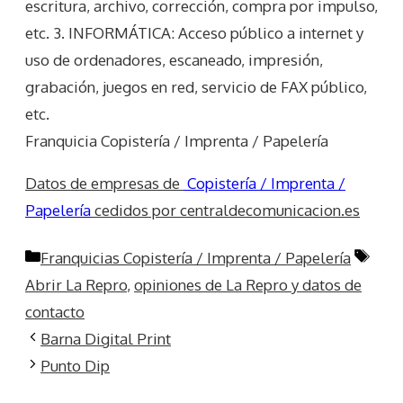
escritura, archivo, corrección, compra por impulso,
etc. 3. INFORMÁTICA: Acceso público a internet y
uso de ordenadores, escaneado, impresión,
grabación, juegos en red, servicio de FAX público,
etc.
Franquicia Copistería / Imprenta / Papelería
Datos de empresas de
Copistería / Imprenta /
Papelería
cedidos por centraldecomunicacion.es
Categorías
Etiq
Franquicias Copistería / Imprenta / Papelería
Abrir La Repro
,
opiniones de La Repro y datos de
contacto
Barna Digital Print
Punto Dip