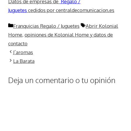
Datos de empresas de
Regalo /
Juguetes
cedidos por centraldecomunicacion.es
Categorías
Etiquetas
Franquicias Regalo / Juguetes
Abrir Kolonial
Home
,
opiniones de Kolonial Home y datos de
contacto
J´aromas
La Barata
Deja un comentario o tu opinión