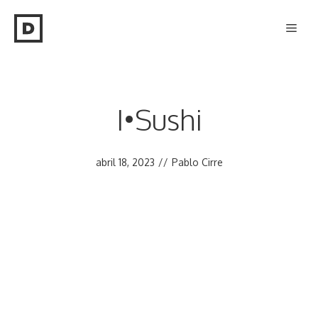
Saltar
Men
al
contenido
I•Sushi
abril 18, 2023
//
Pablo Cirre