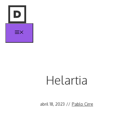
Saltar
al
contenido
Menú
Helartia
abril 18, 2023
//
Pablo Cirre