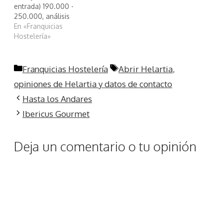
entrada) 190.000 -
250.000, análisis
inteligente de Amorino
En «Franquicias
Hostelería»
Categorías
Etiquetas
Franquicias Hostelería
Abrir Helartia
,
opiniones de Helartia y datos de contacto
Hasta los Andares
Ibericus Gourmet
Deja un comentario o tu opinión