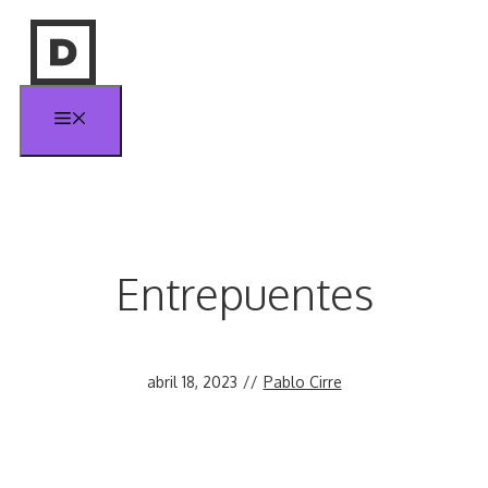
Saltar
al
contenido
Menú
Entrepuentes
abril 18, 2023
//
Pablo Cirre