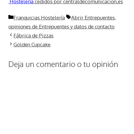
Hostelería
cedidos por centraldecomunicacion.es
Categorías
Etiquetas
Franquicias Hostelería
Abrir Entrepuentes
,
opiniones de Entrepuentes y datos de contacto
Fábrica de Pizzas
Golden Cupcake
Deja un comentario o tu opinión