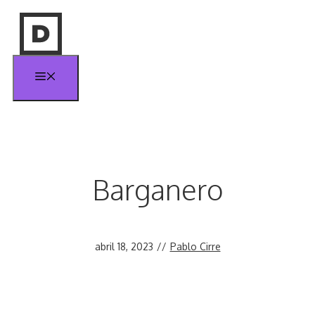
Saltar
al
contenido
Menú
Barganero
abril 18, 2023
//
Pablo Cirre