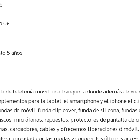
€
d 0€
ato 5 años
I
a de telefonía móvil, una franquicia donde además de enc
plementos para la tablet, el smartphone y el iphone el cli
das de móvil, funda clip cover, funda de silicona, fundas 
cascos, micrófonos, repuestos, protectores de pantalla de c
ías, cargadores, cables y ofrecemos liberaciones d móvil. 
tes curiosidad por las modas y conocer los últimos acceso