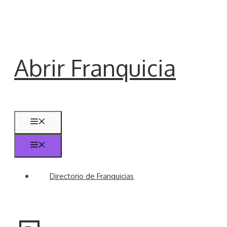
Saltar
al
contenido
Abrir Franquicia
Menú
Menú
Directorio de Franquicias