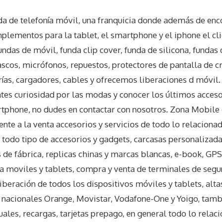
a de telefonía móvil, una franquicia donde además de enc
plementos para la tablet, el smartphone y el iphone el cli
das de móvil, funda clip cover, funda de silicona, fundas 
cascos, micrófonos, repuestos, protectores de pantalla de c
ías, cargadores, cables y ofrecemos liberaciones d móvil. 
tes curiosidad por las modas y conocer los últimos acceso
tphone, no dudes en contactar con nosotros. Zona Mobile 
e a la venta accesorios y servicios de todo lo relacionado
e todo tipo de accesorios y gadgets, carcasas personalizada
 de fábrica, replicas chinas y marcas blancas, e-book, GPS,
ra moviles y tablets, compra y venta de terminales de se
iberación de todos los dispositivos móviles y tablets, altas
 nacionales Orange, Movistar, Vodafone-One y Yoigo, tam
ales, recargas, tarjetas prepago, en general todo lo relac