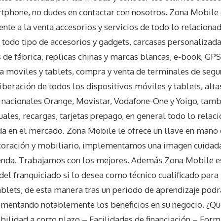
tphone, no dudes en contactar con nosotros. Zona Mobile 
e a la venta accesorios y servicios de todo lo relacionado
e todo tipo de accesorios y gadgets, carcasas personalizada
 de fábrica, replicas chinas y marcas blancas, e-book, GPS,
ra moviles y tablets, compra y venta de terminales de se
iberación de todos los dispositivos móviles y tablets, altas
 nacionales Orange, Movistar, Vodafone-One y Yoigo, tam
ales, recargas, tarjetas prepago, en general todo lo relac
a en el mercado. Zona Mobile le ofrece un llave en mano d
oración y mobiliario, implementamos una imagen cuidada 
ienda. Trabajamos con los mejores. Además Zona Mobile es
del franquiciado si lo desea como técnico cualificado para
ablets, de esta manera tras un periodo de aprendizaje podr
rementando notablemente los beneficios en su negocio. ¿Q
abilidad a corto plazo – Facilidades de financiación – Form