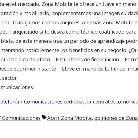
a en el mercado. Zona Mobile le ofrece un llave en mano d
oración y mobiliario, implementamos una imagen cuidada 
ienda. Trabajamos con los mejores. Además Zona Mobile es
del franquiciado si lo desea como técnico cualificado para
ablets, de esta manera tras un periodo de aprendizaje podr
rementando notablemente los beneficios en su negocio. ¿Q
abilidad a corto plazo – Facilidades de financiación – Form
esde el primer instante – Llave en mano de tu tienda, ima
l sector
Comunicaciones
elefonía / Comunicaciones
cedidos por centraldecomunica
Etiquetas
 / Comunicaciones
Abrir Zona Mobile
,
opiniones de Zona