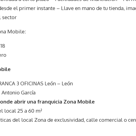
esde el primer instante – Llave en mano de tu tienda, ima
l sector
na Mobile
:
 18
ero
bile
RANCA 3 OFICINAS León – León
 Antonio García
onde abrir una franquicia Zona Mobile
 local 25 a 60 m²
cas del local Zona de exclusividad, calle comercial o ce