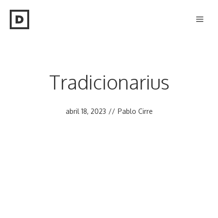
Saltar
Men
al
contenido
Tradicionarius
abril 18, 2023
//
Pablo Cirre