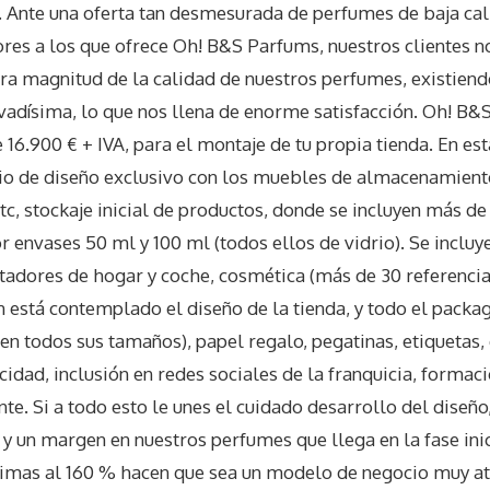
. Ante una oferta tan desmesurada de perfumes de baja cal
ores a los que ofrece Oh! B&S Parfums, nuestros clientes n
a magnitud de la calidad de nuestros perfumes, existiendo
adísima, lo que nos llena de enorme satisfacción. Oh! B&
 16.900 € + IVA, para el montaje de tu propia tienda. En est
io de diseño exclusivo con los muebles de almacenamiento
tc, stockaje inicial de productos, donde se incluyen más de
envases 50 ml y 100 ml (todos ellos de vidrio). Se incluy
dores de hogar y coche, cosmética (más de 30 referencia
stá contemplado el diseño de la tienda, y todo el packag
(en todos sus tamaños), papel regalo, pegatinas, etiquetas
idad, inclusión en redes sociales de la franquicia, formació
. Si a todo esto le unes el cuidado desarrollo del diseño,
 un margen en nuestros perfumes que llega en la fase inic
ximas al 160 % hacen que sea un modelo de negocio muy atr