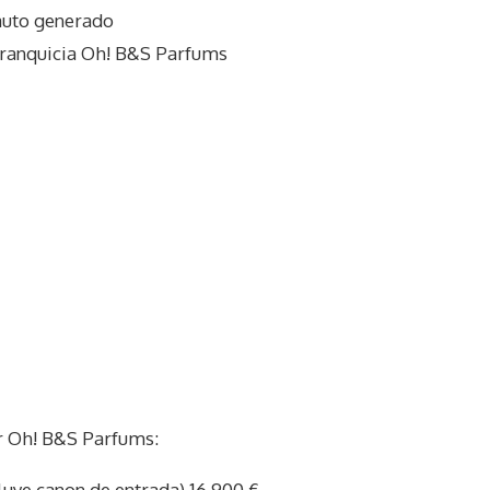
auto generado
franquicia Oh! B&S Parfums
r Oh! B&S Parfums:
cluye canon de entrada) 16.900 €