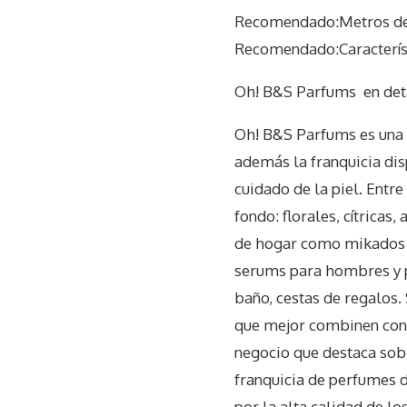
Recomendado:Metros de
Recomendado:Característ
Oh! B&S Parfums
en det
Oh! B&S Parfums es una p
además la franquicia dis
cuidado de la piel. Entr
fondo: florales, cítrica
de hogar como mikados y
serums para hombres y p
baño, cestas de regalos. 
que mejor combinen con 
negocio que destaca sob
franquicia de perfumes 
por la alta calidad de lo