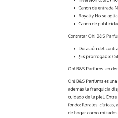
Canon de entrada N
Royalty No se aplic
Canon de publicida
Contratar Oh! B&S Parfu
Duración del contra
¿Es prorrogable? S
Oh! B&S Parfums
en det
Oh! B&S Parfums es una p
además la franquicia dis
cuidado de la piel. Entr
fondo: florales, cítrica
de hogar como mikados y