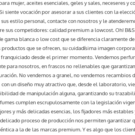
ara mujer, aceites esenciales, geles y sales, neceseres y
Si siente vocación por asesorar a sus clientes con la elecc
sus estilo personal, contacte con nosotros y le atenderem
re sus competidores: calidad premium a lowcost. Oh! B&S
de gama blanca o low cost que se diferencia claramente d
s productos que se ofrecen, su cuidadísima imagen corporat
l franquiciado desde el primer momento. Vendemos perfum
te para nosotros, en frascos no rellenables que garantizan,
duración. No vendemos a granel, no vendemos recambios d
con un diseño muy atractivo que, desde el laboratorio, vi
bilidad de manipulación alguna, garantizando su trazabili
erfumes cumplen escrupulosamente con la legislación vigen
ejores y más delicadas esencias, los fijadores más estables
 delicado proceso de producción nos permiten garantizar 
éntica a la de las marcas premium. Y es algo que los clien