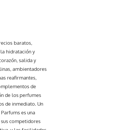
recios baratos,
la hidratación y
corazón, salida y
ulinas, ambientadores
as reafirmantes,
 complementos de
ión de los perfumes
os de inmediato. Un
 Parfums es una
e sus competidores
iva, y las facilidades