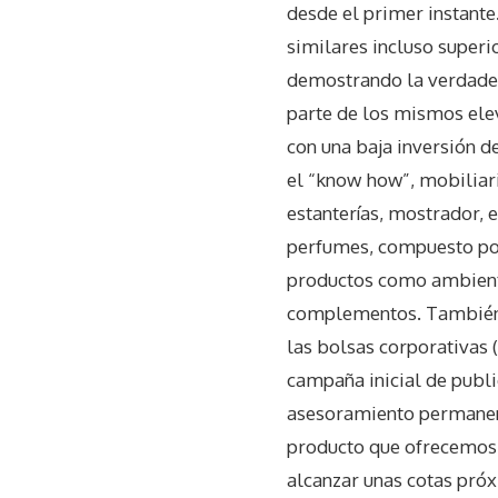
desde el primer instante
similares incluso superi
demostrando la verdader
parte de los mismos elev
con una baja inversión de
el “know how”, mobiliar
estanterías, mostrador, e
perfumes, compuesto por 
productos como ambienta
complementos. También e
las bolsas corporativas 
campaña inicial de public
asesoramiento permanente
producto que ofrecemos y
alcanzar unas cotas pró