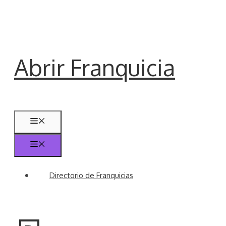
Saltar
al
contenido
Abrir Franquicia
Menú
Menú
Directorio de Franquicias