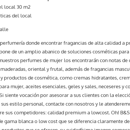
l local 30 m2
icas del local
alle
erfumería donde encontrar fragancias de alta calidad a p
pone de un amplio abanico de soluciones cosméticas para 
e nuestros perfumes de mujer los encontrarán con notas de 
s, amaderadas, oriental y frutal, además de fragancias masc
 productos de cosmética, como cremas hidratantes, crem
ara mujer, aceites esenciales, geles y sales, neceseres y
Si siente vocación por asesorar a sus clientes con la elecc
sus estilo personal, contacte con nosotros y le atenderem
re sus competidores: calidad premium a lowcost. Oh! B&S
de gama blanca o low cost que se diferencia claramente d
s productos que se ofrecen, su cuidadísima imagen corporat