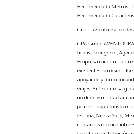
Recomendado:Metros del
Recomendado:Característ
Grupo Aventoura
en det
GPA Grupo AVENTOURA es 
líneas de negocio; Agenc
Empresa cuenta con la es
existentes, su diseño fu
apoyando y direccionando
viajes. Si le interesa ga
no dude en contactar co
primer grupo turístico i
España, Nueva York, Méxi
contamos con una infraes
facilita su distribución