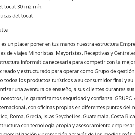
 local 30 m2 mín.
icas del local
alle
un placer poner en tus manos nuestra estructura Empres
ias de viajes Minoristas, Mayoristas, Receptivas y Centrale
tructura informática necesaria para competir con la mejor
e creado y estructurado para operar como Grupo de gestión 
 todos los productos turísticos a su consumidor final y su
rantizar una aventura de ensueño, a sus clientes durantes sus
n nosotros, le garantizamos seguridad y confianza. GRUP
nternacional, con oficinas propias en diferentes puntos del
co, Roma, Grecia, Islas Seychelles, Guatemala, Costa Rica
tructura con tecnología propia y asesoramiento empresari
, comercialización y promoción a través de los medios más á