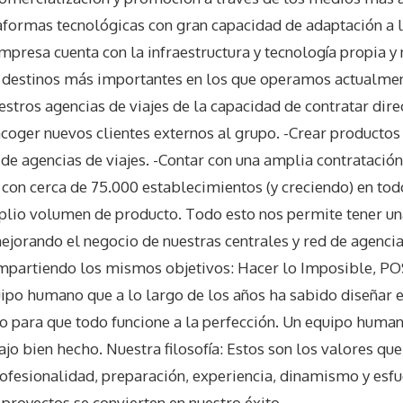
formas tecnológicas con gran capacidad de adaptación a l
empresa cuenta con la infraestructura y tecnología propia y
os destinos más importantes en los que operamos actualmen
estros agencias de viajes de la capacidad de contratar dir
 acoger nuevos clientes externos al grupo. -Crear productos
 de agencias de viajes. -Contar con una amplia contratació
 con cerca de 75.000 establecimientos (y creciendo) en to
plio volumen de producto. Todo esto nos permite tener una
mejorando el negocio de nuestras centrales y red de agenci
ompartiendo los mismos objetivos: Hacer lo Imposible, PO
o humano que a lo largo de los años ha sabido diseñar el
to para que todo funcione a la perfección. Un equipo hu
ajo bien hecho. Nuestra filosofía: Estos son los valores que
ofesionalidad, preparación, experiencia, dinamismo y esfue
 proyectos se convierten en nuestro éxito.