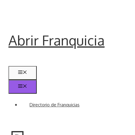
Saltar
al
contenido
Abrir Franquicia
Menú
Menú
Directorio de Franquicias