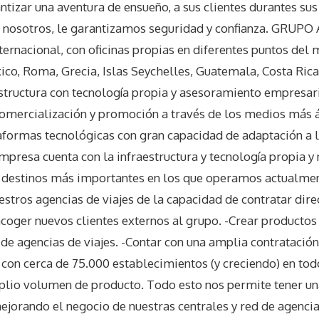
rantizar una aventura de ensueño, a sus clientes durantes sus
n nosotros, le garantizamos seguridad y confianza. GRUP
nternacional, con oficinas propias en diferentes puntos del
co, Roma, Grecia, Islas Seychelles, Guatemala, Costa Rica
tructura con tecnología propia y asesoramiento empresari
, comercialización y promoción a través de los medios más á
formas tecnológicas con gran capacidad de adaptación a l
empresa cuenta con la infraestructura y tecnología propia y
os destinos más importantes en los que operamos actualmen
estros agencias de viajes de la capacidad de contratar dir
 acoger nuevos clientes externos al grupo. -Crear productos
 de agencias de viajes. -Contar con una amplia contratació
 con cerca de 75.000 establecimientos (y creciendo) en to
plio volumen de producto. Todo esto nos permite tener una
mejorando el negocio de nuestras centrales y red de agenci