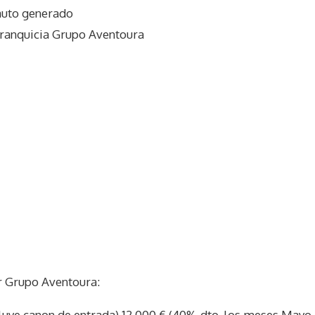
auto generado
franquicia Grupo Aventoura
r Grupo Aventoura:
cluye canon de entrada) 12.000 € (40% dto, los meses Mayo, J