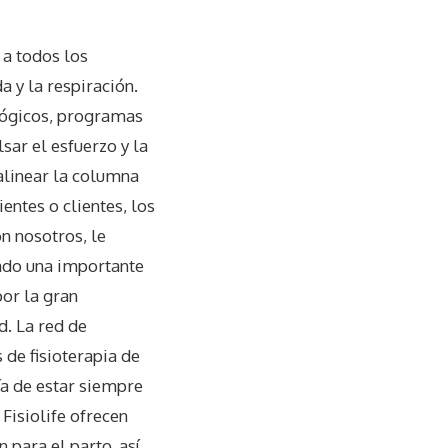
 a todos los
a y la respiración.
lógicos, programas
lsar el esfuerzo y la
 alinear la columna
entes o clientes, los
n nosotros, le
ado una importante
por la gran
d. La red de
 de fisioterapia de
ía de estar siempre
 Fisiolife ofrecen
 para el parto, así