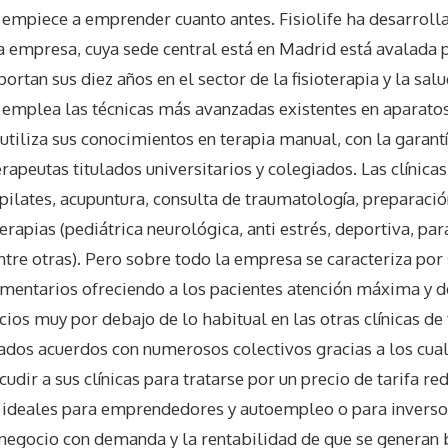
empiece a emprender cuanto antes. Fisiolife ha desarroll
la empresa, cuya sede central está en Madrid está avalada 
ortan sus diez años en el sector de la fisioterapia y la salu
 emplea las técnicas más avanzadas existentes en aparatos
utiliza sus conocimientos en terapia manual, con la garant
rapeutas titulados universitarios y colegiados. Las clínicas
ilates, acupuntura, consulta de traumatología, preparación
erapias (pediátrica neurológica, anti estrés, deportiva, para
ntre otras). Pero sobre todo la empresa se caracteriza por
mentarios ofreciendo a los pacientes atención máxima y de
cios muy por debajo de lo habitual en las otras clínicas de 
mados acuerdos con numerosos colectivos gracias a los cua
ir a sus clínicas para tratarse por un precio de tarifa red
on ideales para emprendedores y autoempleo o para inverso
 negocio con demanda y la rentabilidad de que se generan 