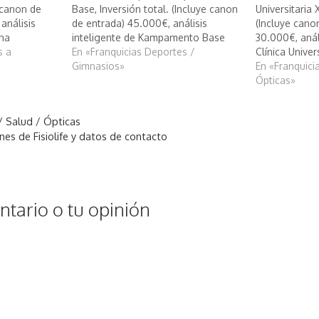
e canon de
Base, Inversión total. (Incluye canon
Universitaria 
análisis
de entrada) 45.000€, análisis
(Incluye cano
ona
inteligente de Kampamento Base
30.000€, anál
s a
En «Franquicias Deportes /
Clínica Univer
Gimnasios»
En «Franquicia
Ópticas»
 / Salud / Ópticas
nes de Fisiolife y datos de contacto
tario o tu opinión