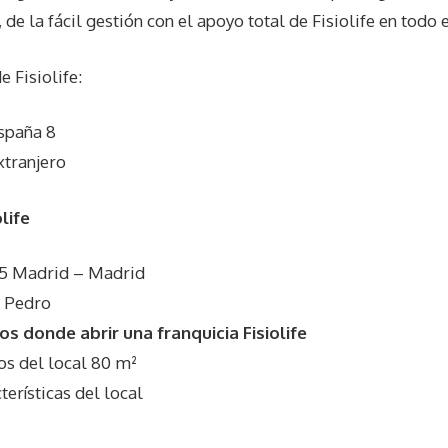
de la fácil gestión con el apoyo total de Fisiolife en todo 
de
Fisiolife
:
spaña 8
xtranjero
life
95 Madrid – Madrid
o Pedro
s donde abrir una franquicia Fisiolife
 del local 80 m²
rísticas del local