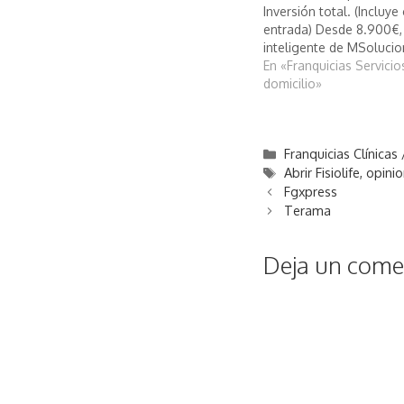
Inversión total. (Incluy
entrada) Desde 8.900€, 
inteligente de MSoluci
En «Franquicias Servicio
domicilio»
Categorías
Franquicias Clínicas
Etiquetas
Abrir Fisiolife
,
opinio
Fgxpress
Terama
Deja un comen