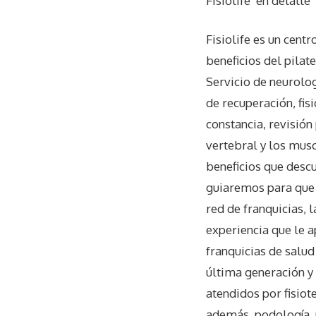
Fisiolife
en detalle
Fisiolife es un centr
beneficios del pilat
Servicio de neurolo
de recuperación, fisi
constancia, revisión
vertebral y los musc
beneficios que descu
guiaremos para que 
red de franquicias, 
experiencia que le ap
franquicias de salud
última generación y 
atendidos por fisiote
además, podología, p