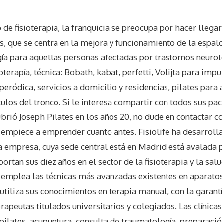
o de fisioterapia, la franquicia se preocupa por hacer llegar
es, que se centra en la mejora y funcionamiento de la espald
gía para aquellas personas afectadas por trastornos neuro
oterapía, técnica: Bobath, kabat, perfetti, Volijta para impu
 peródica, servicios a domicilio y residencias, pilates para
ulos del tronco. Si le interesa compartir con todos sus paci
brió Joseph Pilates en los años 20, no dude en contactar co
empiece a emprender cuanto antes. Fisiolife ha desarroll
la empresa, cuya sede central está en Madrid está avalada 
ortan sus diez años en el sector de la fisioterapia y la salu
 emplea las técnicas más avanzadas existentes en aparatos
utiliza sus conocimientos en terapia manual, con la garant
rapeutas titulados universitarios y colegiados. Las clínicas
ilates, acupuntura, consulta de traumatología, preparación