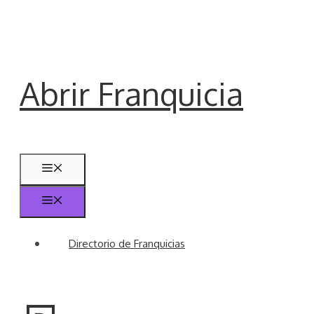
Saltar
al
contenido
Abrir Franquicia
Menú
Menú
Directorio de Franquicias