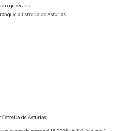
auto generado
ranquicia Estrella de Asturias
Estrella de Asturias:
cluye canon de entrada) 15.000€ sin IVA (sin aval)