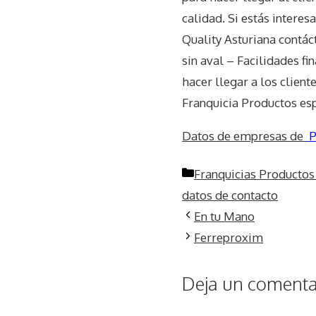
calidad. Si estás intere
Quality Asturiana contác
sin aval – Facilidades f
hacer llegar a los client
Franquicia Productos es
Datos de empresas de
P
Categorías
Franquicias Productos
datos de contacto
En tu Mano
Ferreproxim
Deja un comentar