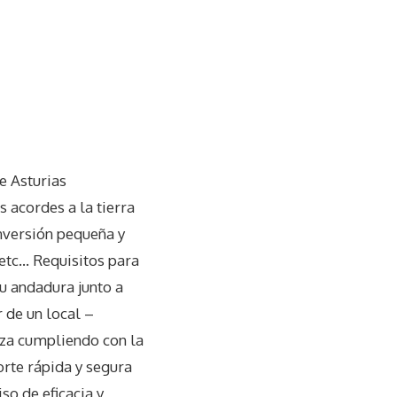
e Asturias
s acordes a la tierra
nversión pequeña y
 etc… Requisitos para
su andadura junto a
 de un local –
eza cumpliendo con la
orte rápida y segura
so de eficacia y