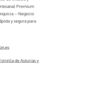
 artesanal Premium
anquicia – Negocio
rápida y segura para
on.es
strella de Asturias y