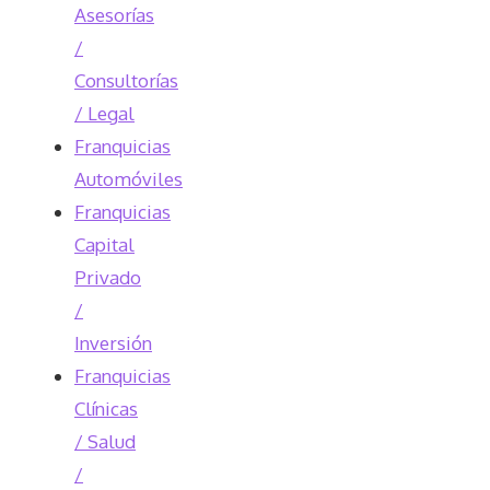
Asesorías
/
Consultorías
/ Legal
Franquicias
Automóviles
Franquicias
Capital
Privado
/
Inversión
Franquicias
Clínicas
/ Salud
/