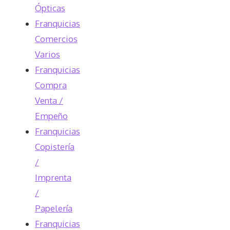
Ópticas
Franquicias
Comercios
Varios
Franquicias
Compra
Venta /
Empeño
Franquicias
Copistería
/
Imprenta
/
Papelería
Franquicias