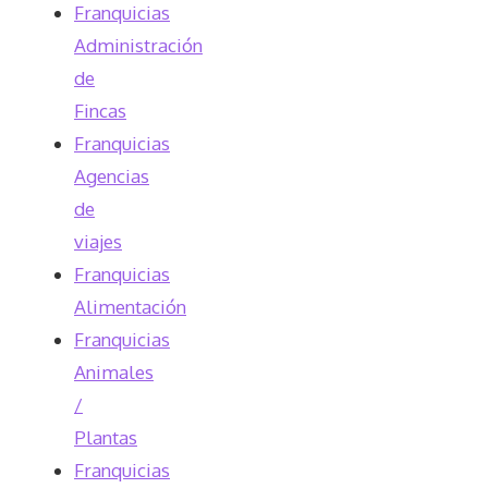
Franquicias
Administración
de
Fincas
Franquicias
Agencias
de
viajes
Franquicias
Alimentación
Franquicias
Animales
/
Plantas
Franquicias