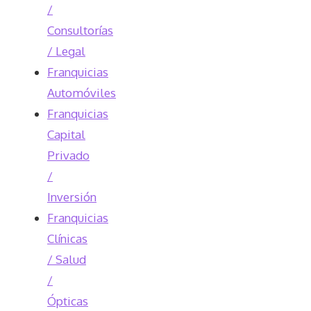
/
Consultorías
/ Legal
Franquicias
Automóviles
Franquicias
Capital
Privado
/
Inversión
Franquicias
Clínicas
/ Salud
/
Ópticas