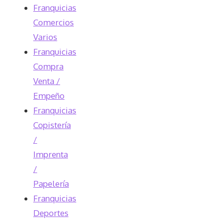
Franquicias
Comercios
Varios
Franquicias
Compra
Venta /
Empeño
Franquicias
Copistería
/
Imprenta
/
Papelería
Franquicias
Deportes