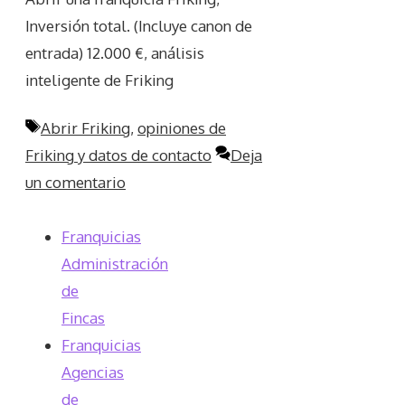
Inversión total. (Incluye canon de
entrada) 12.000 €, análisis
inteligente de Friking
Etiquetas
Abrir Friking
,
opiniones de
Friking y datos de contacto
Deja
un comentario
Franquicias
Administración
de
Fincas
Franquicias
Agencias
de