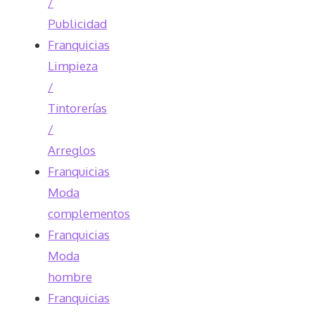
/
Publicidad
Franquicias
Limpieza
/
Tintorerías
/
Arreglos
Franquicias
Moda
complementos
Franquicias
Moda
hombre
Franquicias