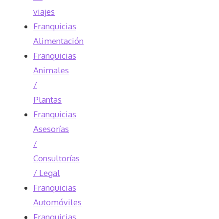
viajes
Franquicias
Alimentación
Franquicias
Animales
/
Plantas
Franquicias
Asesorías
/
Consultorías
/ Legal
Franquicias
Automóviles
Franquicias