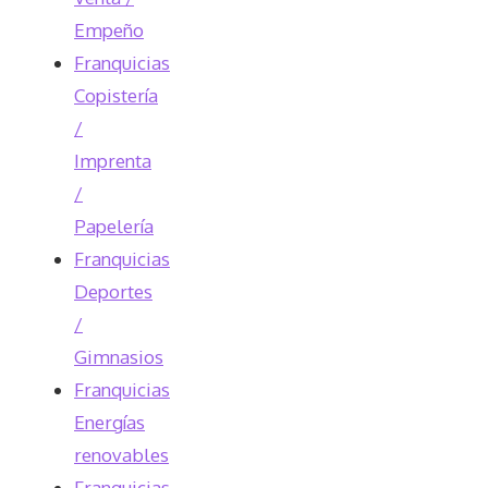
Empeño
Franquicias
Copistería
/
Imprenta
/
Papelería
Franquicias
Deportes
/
Gimnasios
Franquicias
Energías
renovables
Franquicias