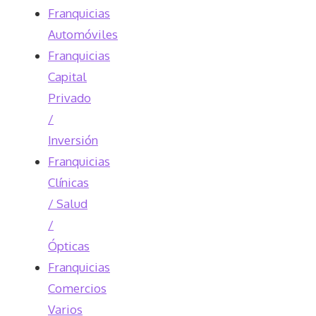
Franquicias
Automóviles
Franquicias
Capital
Privado
/
Inversión
Franquicias
Clínicas
/ Salud
/
Ópticas
Franquicias
Comercios
Varios