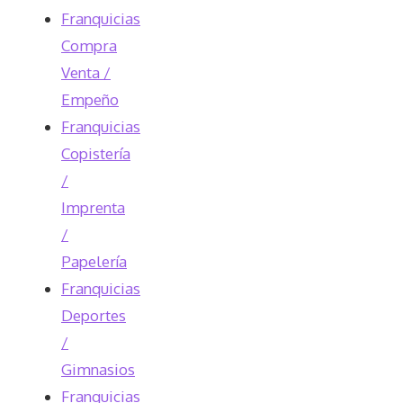
Franquicias
Compra
Venta /
Empeño
Franquicias
Copistería
/
Imprenta
/
Papelería
Franquicias
Deportes
/
Gimnasios
Franquicias