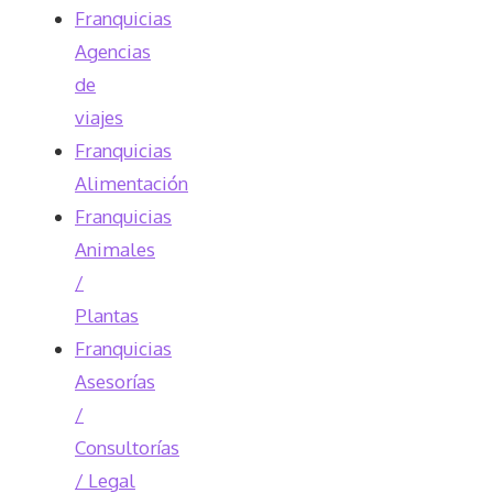
Franquicias
Agencias
de
viajes
Franquicias
Alimentación
Franquicias
Animales
/
Plantas
Franquicias
Asesorías
/
Consultorías
/ Legal