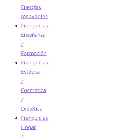
Energías
renovables
Franquicias
Enseñanza
/
Formación
Franquicias
Estética
/
Cosmética
/
Dietética
Franquicias
Hogar
/