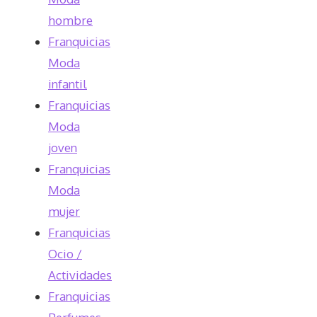
hombre
Franquicias
Moda
infantil
Franquicias
Moda
joven
Franquicias
Moda
mujer
Franquicias
Ocio /
Actividades
Franquicias