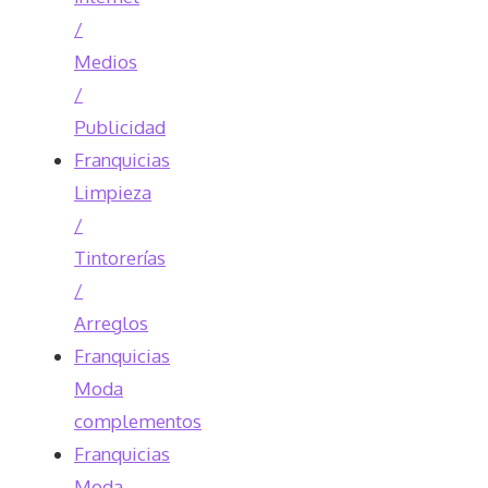
/
Medios
/
Publicidad
Franquicias
Limpieza
/
Tintorerías
/
Arreglos
Franquicias
Moda
complementos
Franquicias
Moda