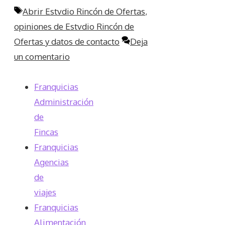
Etiquetas
Abrir Estvdio Rincón de Ofertas
,
opiniones de Estvdio Rincón de
Ofertas y datos de contacto
Deja
un comentario
Franquicias
Administración
de
Fincas
Franquicias
Agencias
de
viajes
Franquicias
Alimentación