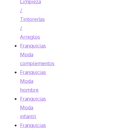
Limpieza
/
Tintorerías
/
Arreglos
Franquicias
Moda
complementos
Franquicias
Moda
hombre
Franquicias
Moda
infantil
Franquicias