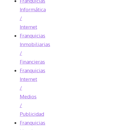
Franquicias
Informática
/
Internet
Franquicias
Inmobiliarias
/
Financieras
Franquicias
Internet
/
Medios
/
Publicidad
Franquicias