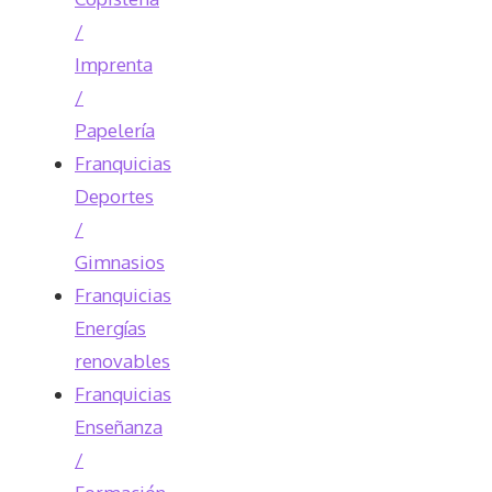
/
Imprenta
/
Papelería
Franquicias
Deportes
/
Gimnasios
Franquicias
Energías
renovables
Franquicias
Enseñanza
/