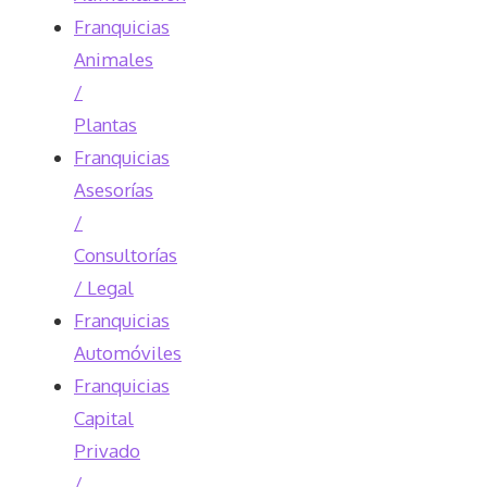
Franquicias
Animales
/
Plantas
Franquicias
Asesorías
/
Consultorías
/ Legal
Franquicias
Automóviles
Franquicias
Capital
Privado
/