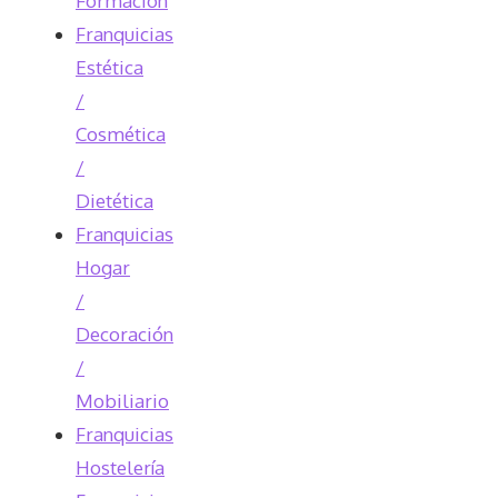
Formación
Franquicias
Estética
/
Cosmética
/
Dietética
Franquicias
Hogar
/
Decoración
/
Mobiliario
Franquicias
Hostelería