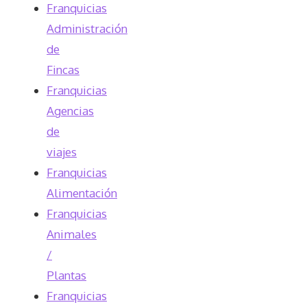
Franquicias
Administración
de
Fincas
Franquicias
Agencias
de
viajes
Franquicias
Alimentación
Franquicias
Animales
/
Plantas
Franquicias