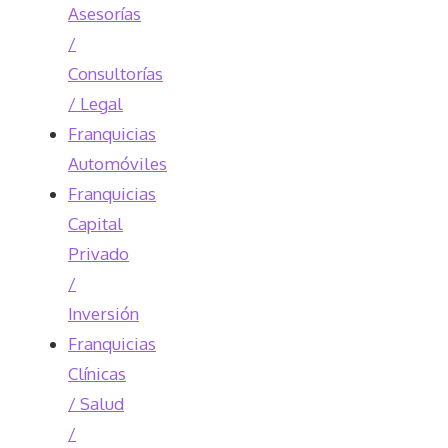
Asesorías
/
Consultorías
/ Legal
Franquicias
Automóviles
Franquicias
Capital
Privado
/
Inversión
Franquicias
Clínicas
/ Salud
/