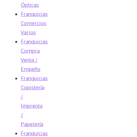
Ópticas
Franquicias
Comercios
Varios
Franquicias
Compra
Venta /
Empeño
Franquicias
Copistería
/
Imprenta
/
Papelería
Franquicias