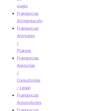
viajes
Franquicias
Alimentación
Franquicias
Animales
/
Plantas
Franquicias
Asesorías
/
Consultorías
/ Legal
Franquicias
Automóviles
Franquicias