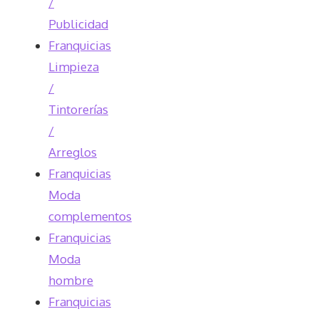
/
Publicidad
Franquicias
Limpieza
/
Tintorerías
/
Arreglos
Franquicias
Moda
complementos
Franquicias
Moda
hombre
Franquicias