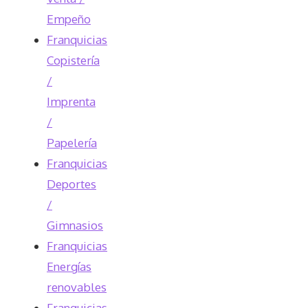
Empeño
Franquicias
Copistería
/
Imprenta
/
Papelería
Franquicias
Deportes
/
Gimnasios
Franquicias
Energías
renovables
Franquicias