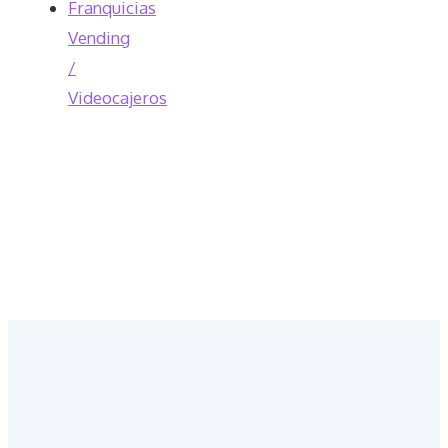
Franquicias
Vending
/
Videocajeros