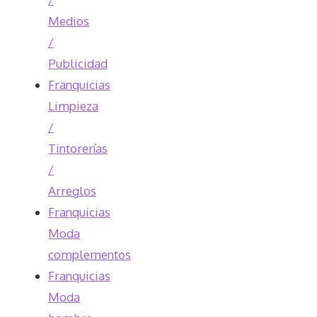
Medios
/
Publicidad
Franquicias
Limpieza
/
Tintorerías
/
Arreglos
Franquicias
Moda
complementos
Franquicias
Moda