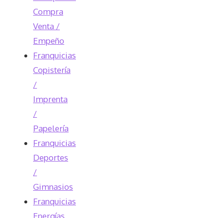
Compra
Venta /
Empeño
Franquicias
Copistería
/
Imprenta
/
Papelería
Franquicias
Deportes
/
Gimnasios
Franquicias
Energías