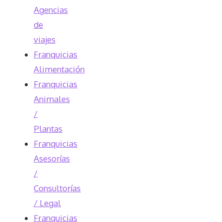
Agencias
de
viajes
Franquicias
Alimentación
Franquicias
Animales
/
Plantas
Franquicias
Asesorías
/
Consultorías
/ Legal
Franquicias