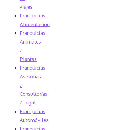
viajes
Franquicias
Alimentación
Franquicias
Animales
/
Plantas
Franquicias
Asesorías
/
Consultorías
/ Legal
Franquicias
Automóviles
Franquicias