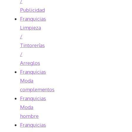
/
Publicidad
Franquicias
Limpieza
/
Tintorerías
/
Arreglos
Franquicias
Moda
complementos
Franquicias
Moda
hombre
Franquicias