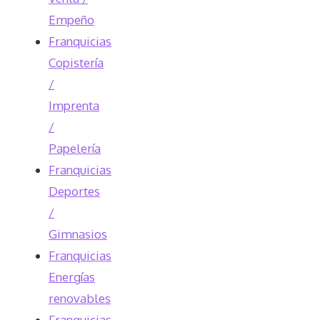
Empeño
Franquicias
Copistería
/
Imprenta
/
Papelería
Franquicias
Deportes
/
Gimnasios
Franquicias
Energías
renovables
Franquicias