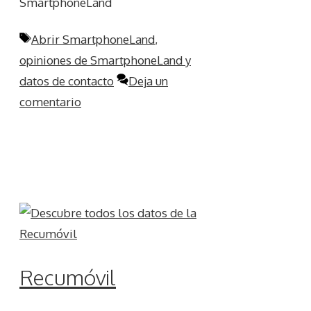
SmartphoneLand
Etiquetas
Abrir SmartphoneLand
,
opiniones de SmartphoneLand y
datos de contacto
Deja un
comentario
Recumóvil