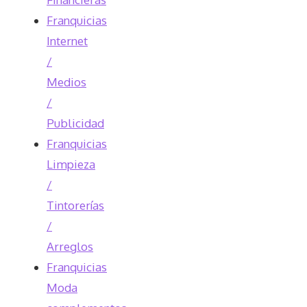
Franquicias
Internet
/
Medios
/
Publicidad
Franquicias
Limpieza
/
Tintorerías
/
Arreglos
Franquicias
Moda