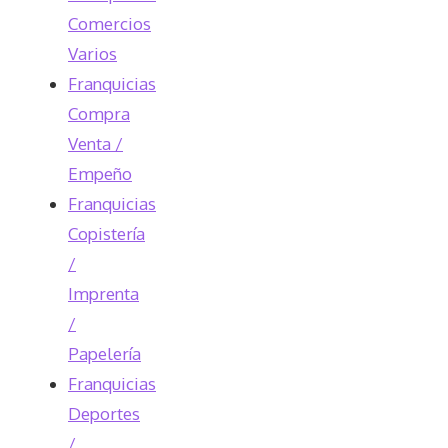
Comercios
Varios
Franquicias
Compra
Venta /
Empeño
Franquicias
Copistería
/
Imprenta
/
Papelería
Franquicias
Deportes
/