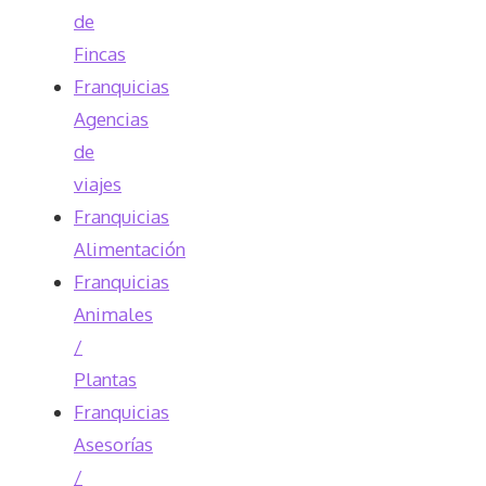
de
Fincas
Franquicias
Agencias
de
viajes
Franquicias
Alimentación
Franquicias
Animales
/
Plantas
Franquicias
Asesorías
/