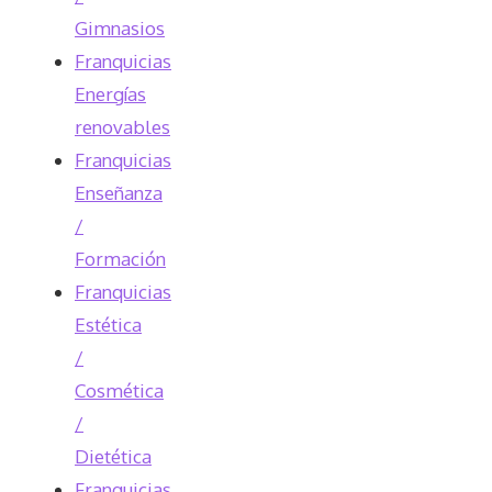
Gimnasios
Franquicias
Energías
renovables
Franquicias
Enseñanza
/
Formación
Franquicias
Estética
/
Cosmética
/
Dietética
Franquicias