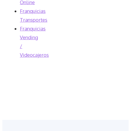
Online
Franquicias
Transportes
Franquicias
Vending
/
Videocajeros