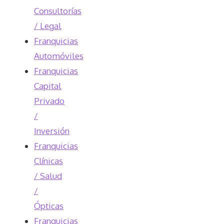
Consultorías
/ Legal
Franquicias
Automóviles
Franquicias
Capital
Privado
/
Inversión
Franquicias
Clínicas
/ Salud
/
Ópticas
Franquicias