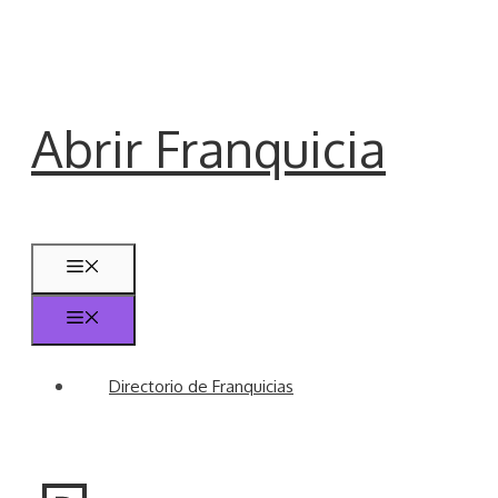
Saltar
al
contenido
Abrir Franquicia
Menú
Menú
Directorio de Franquicias