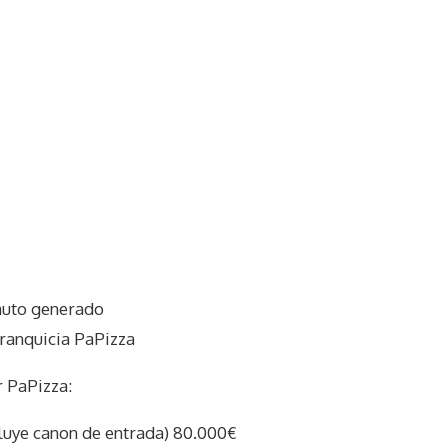
auto generado
franquicia PaPizza
 PaPizza:
ncluye canon de entrada) 80.000€