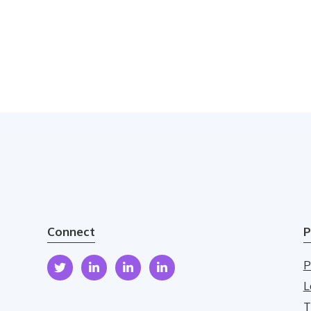
Connect
P
P
L
T