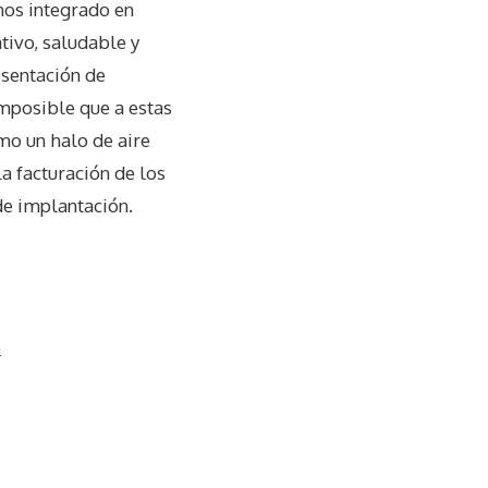
mos integrado en
tivo, saludable y
esentación de
 imposible que a estas
mo un halo de aire
La facturación de los
de implantación.
o