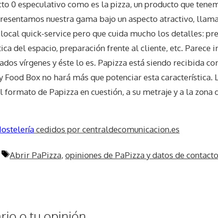
cto 0 especulativo como es la pizza, un producto que tene
resentamos nuestra gama bajo un aspecto atractivo, llama
 local quick-service pero que cuida mucho los detalles: pr
tica del espacio, preparación frente al cliente, etc. Parece
dos vírgenes y éste lo es. Papizza está siendo recibida co
y Food Box no hará más que potenciar esta característica. 
l formato de Papizza en cuestión, a su metraje y a la zona 
ostelería
cedidos por centraldecomunicacion.es
Etiquetas
Abrir PaPizza
,
opiniones de PaPizza y datos de contact
io o tu opinión