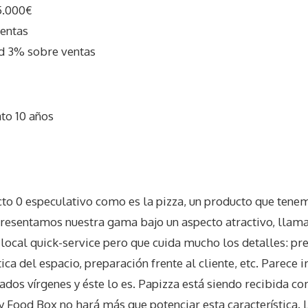
5.000€
entas
d 3% sobre ventas
to 10 años
I
cto 0 especulativo como es la pizza, un producto que tene
resentamos nuestra gama bajo un aspecto atractivo, llama
 local quick-service pero que cuida mucho los detalles: pr
tica del espacio, preparación frente al cliente, etc. Parece
dos vírgenes y éste lo es. Papizza está siendo recibida co
y Food Box no hará más que potenciar esta característica. 