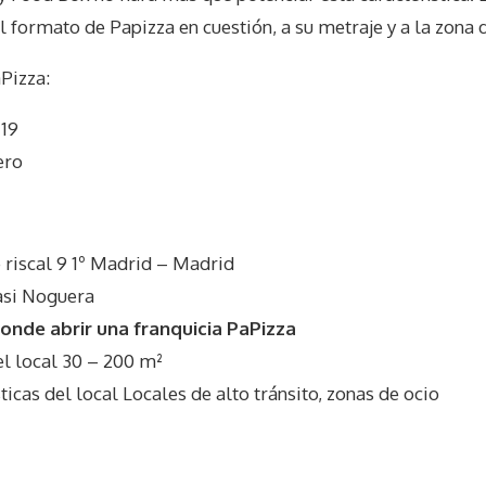
l formato de Papizza en cuestión, a su metraje y a la zona 
Pizza
:
 19
ero
 riscal 9 1º Madrid – Madrid
asi Noguera
nde abrir una franquicia PaPizza
 local 30 – 200 m²
cas del local Locales de alto tránsito, zonas de ocio