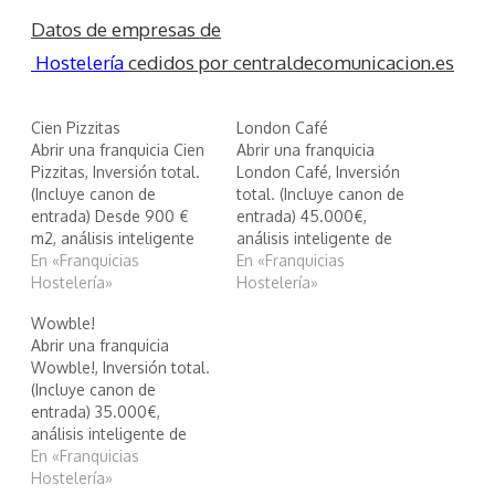
Datos de empresas de
Hostelería
cedidos por centraldecomunicacion.es
Cien Pizzitas
London Café
Abrir una franquicia Cien
Abrir una franquicia
Pizzitas, Inversión total.
London Café, Inversión
(Incluye canon de
total. (Incluye canon de
entrada) Desde 900 €
entrada) 45.000€,
m2, análisis inteligente
análisis inteligente de
de Cien Pizzitas
En «Franquicias
London Café
En «Franquicias
Hostelería»
Hostelería»
Wowble!
Abrir una franquicia
Wowble!, Inversión total.
(Incluye canon de
entrada) 35.000€,
análisis inteligente de
Wowble!
En «Franquicias
Hostelería»