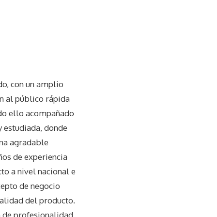
do, con un amplio
n al público rápida
odo ello acompañado
y estudiada, donde
 una agradable
ños de experiencia
cto a nivel nacional e
cepto de negocio
calidad del producto.
n de profesionalidad