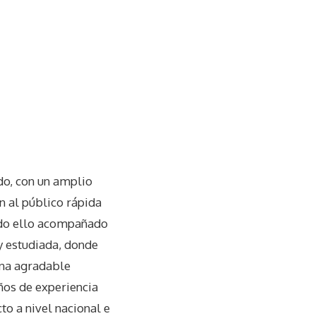
do, con un amplio
n al público rápida
odo ello acompañado
y estudiada, donde
 una agradable
ños de experiencia
cto a nivel nacional e