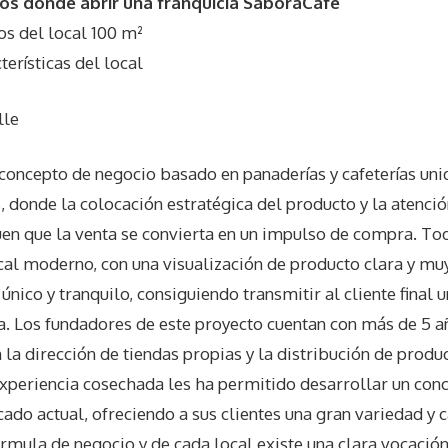
os donde abrir una franquicia SaboraCafé
 del local 100 m²
rísticas del local
lle
ncepto de negocio basado en panaderías y cafeterías uni
, donde la colocación estratégica del producto y la atenció
uen que la venta se convierta en un impulso de compra. T
cal moderno, con una visualización de producto clara y mu
único y tranquilo, consiguiendo transmitir al cliente final
. Los fundadores de este proyecto cuentan con más de 5 a
n la dirección de tiendas propias y la distribución de produ
 experiencia cosechada les ha permitido desarrollar un con
do actual, ofreciendo a sus clientes una gran variedad y 
rmula de negocio y de cada local existe una clara vocació