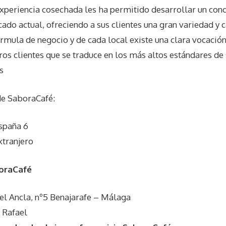
 experiencia cosechada les ha permitido desarrollar un con
do actual, ofreciendo a sus clientes una gran variedad y 
rmula de negocio y de cada local existe una clara vocació
tros clientes que se traduce en los más altos estándares de 
s
de
SaboraCafé
:
spaña 6
xtranjero
oraCafé
del Ancla, nº5 Benajarafe – Málaga
 Rafael