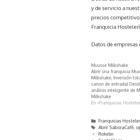
y de servicio a nues
precios competitivo
Franquicia Hosteler
Datos de empresas
Muusse Milkshake
Abrir una franquicia Mu
Milkshake, Inversión tota
canon de entrada) Desd
análisis inteligente de 
Milkshake
En «Franquicias Hostele
Categorías
Franquicias Hosteler
Etiquetas
Abrir SaboraCafé
,
o
Rokelin