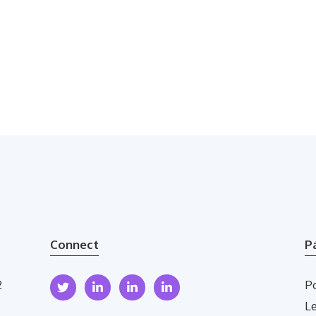
Connect
P
2
Po
L