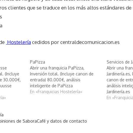
tros clientes que se traduce en los más altos estándares de 
s
ía
 de
Hostelería
cedidos por centraldecomunicacion.es
PaPizza
Servicios de J
usse
Abrir una franquicia PaPizza,
Abrir una fran
l. (Incluye
Inversión total. (Incluye canon de
Jardinería.es, 
e 30.000€,
entrada) 80.000€, análisis
canon de ent
Muusse
inteligente de PaPizza
análisis intel
En «Franquicias Hostelería»
Jardinería.es
ría»
En «Franquici
ía
piniones de SaboraCafé y datos de contacto