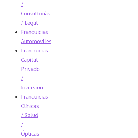
/
Consultorías
/ Legal
Franquicias
Automóviles
Franquicias
Capital
Privado
/
Inversión
Franquicias
Clínicas
/ Salud
/
Ópticas