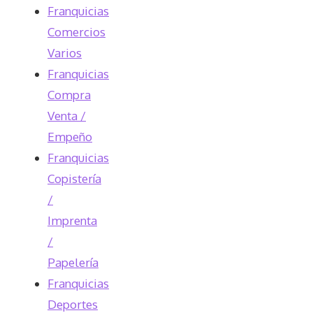
Franquicias
Comercios
Varios
Franquicias
Compra
Venta /
Empeño
Franquicias
Copistería
/
Imprenta
/
Papelería
Franquicias
Deportes