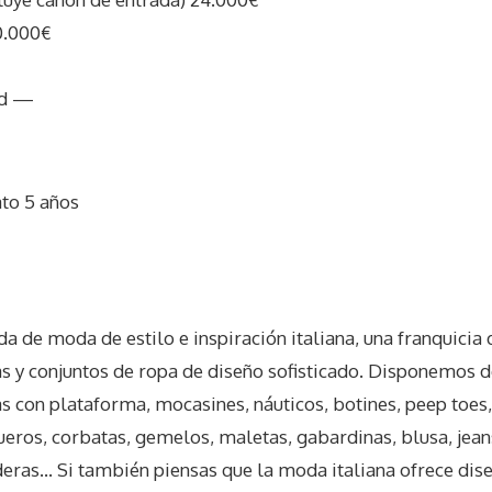
0.000€
ad —
ato 5 años
I
a de moda de estilo e inspiración italiana, una franquicia 
 y conjuntos de ropa de diseño sofisticado. Disponemos de
as con plataforma, mocasines, náuticos, botines, peep toes,
ueros, corbatas, gemelos, maletas, gabardinas, blusa, jeans
deras… Si también piensas que la moda italiana ofrece dis