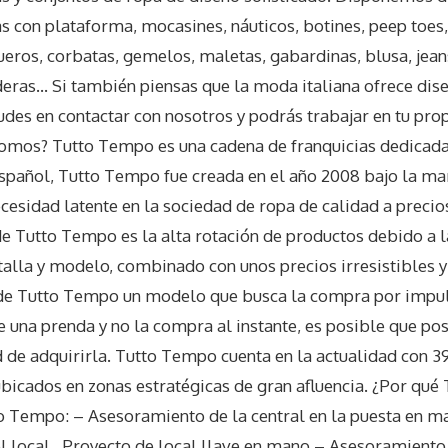
as con plataforma, mocasines, náuticos, botines, peep toes,
ueros, corbatas, gemelos, maletas, gabardinas, blusa, jeans
deras… Si también piensas que la moda italiana ofrece dis
dudes en contactar con nosotros y podrás trabajar en tu pr
omos? Tutto Tempo es una cadena de franquicias dedicada 
pañol, Tutto Tempo fue creada en el año 2008 bajo la mar
ecesidad latente en la sociedad de ropa de calidad a prec
e Tutto Tempo es la alta rotación de productos debido a 
talla y modelo, combinado con unos precios irresistibles y
 de Tutto Tempo un modelo que busca la compra por impuls
ve una prenda y no la compra al instante, es posible que po
 de adquirirla. Tutto Tempo cuenta en la actualidad con 3
lubicados en zonas estratégicas de gran afluencia. ¿Por qu
to Tempo: – Asesoramiento de la central en la puesta en m
el local…Proyecto de local llave en mano – Asesoramiento 