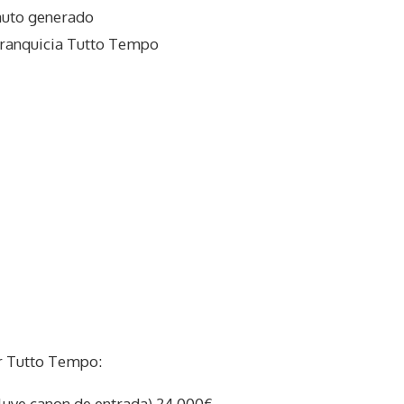
auto generado
franquicia Tutto Tempo
r Tutto Tempo:
ncluye canon de entrada) 24.000€