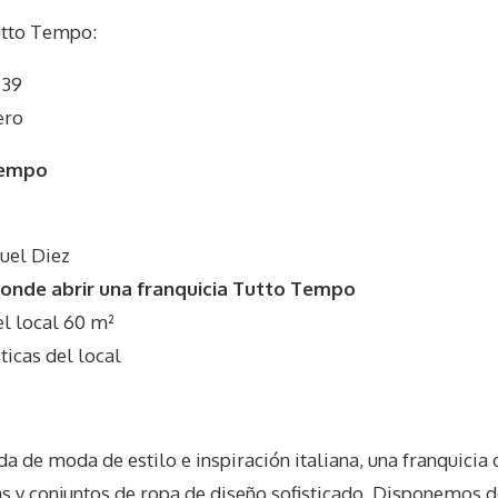
tto Tempo
:
 39
ero
Tempo
uel Diez
onde abrir una franquicia Tutto Tempo
 local 60 m²
icas del local
a de moda de estilo e inspiración italiana, una franquicia 
 y conjuntos de ropa de diseño sofisticado. Disponemos de