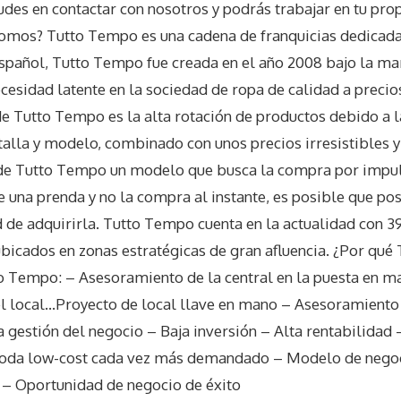
dudes en contactar con nosotros y podrás trabajar en tu pr
omos? Tutto Tempo es una cadena de franquicias dedicada 
pañol, Tutto Tempo fue creada en el año 2008 bajo la mar
ecesidad latente en la sociedad de ropa de calidad a prec
e Tutto Tempo es la alta rotación de productos debido a 
talla y modelo, combinado con unos precios irresistibles y
 de Tutto Tempo un modelo que busca la compra por impuls
ve una prenda y no la compra al instante, es posible que po
 de adquirirla. Tutto Tempo cuenta en la actualidad con 3
lubicados en zonas estratégicas de gran afluencia. ¿Por qu
to Tempo: – Asesoramiento de la central en la puesta en m
el local…Proyecto de local llave en mano – Asesoramiento 
a gestión del negocio – Baja inversión – Alta rentabilidad 
moda low-cost cada vez más demandado – Modelo de negoc
 – Oportunidad de negocio de éxito