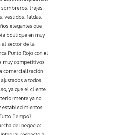
 sombreros, trajes,
, vestidos, faldas,
eños elegantes que
opia boutique en muy
al sector de la
ca Punto Rojo con el
ios muy competitivos
la comercialización
 ajustados a todos
o, ya que el cliente
steriormente ya no
9 establecimientos
é Tutto Tempo?
archa del negocio:
integral respecto a