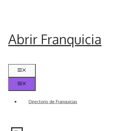
Saltar
al
contenido
Abrir Franquicia
Menú
Menú
Directorio de Franquicias