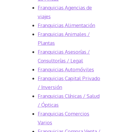
Franquicias Agencias de
viajes
Franquicias Alimentación
Franquicias Animales /
Plantas
Franquicias Asesorías /
Consultorías / Legal
Franquicias Automóviles
Franquicias Capital Privado
/ Inversión
Franquicias Clínicas / Salud
/ Ópticas
Franquicias Comercios
Varios
Franquicias Compra Venta /