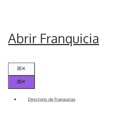
Saltar
al
contenido
Abrir Franquicia
Menú
Menú
Directorio de Franquicias