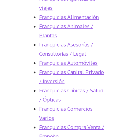
viajes
Franquicias Alimentación
Franquicias Animales /
Plantas
Franquicias Asesorías /
Consultorías / Legal
Franquicias Automóviles
Franquicias Capital Privado
/ Inversión
Franquicias Clínicas / Salud
/ Ópticas
Franquicias Comercios
Varios
Franquicias Compra Venta /
Empeño