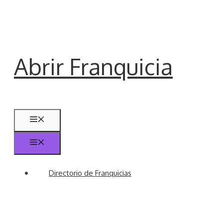
Saltar
al
contenido
Abrir Franquicia
Menú
Menú
Directorio de Franquicias