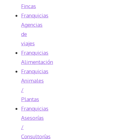
Fincas
Franquicias
Agencias
de
viajes
Franquicias
Alimentación
Franquicias
Animales
/
Plantas
Franquicias
Asesorías
/
Consultorías