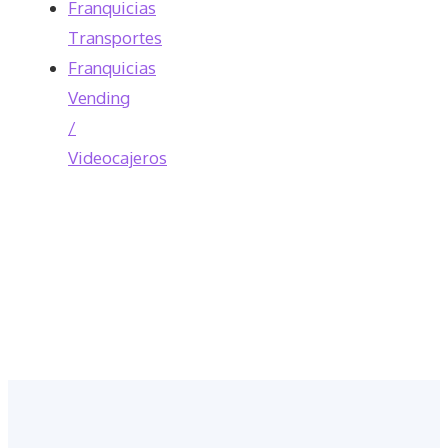
Franquicias
Transportes
Franquicias
Vending
/
Videocajeros