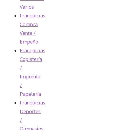
Varios
Franquicias
Compra
Venta /
Empeño
Franquicias
Copistería
/
Imprenta
/
Papelería
Franquicias
Deportes
/
Gimnasios