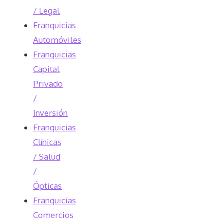
/ Legal
Franquicias
Automóviles
Franquicias
Capital
Privado
/
Inversión
Franquicias
Clínicas
/ Salud
/
Ópticas
Franquicias
Comercios