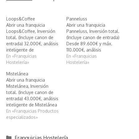
Loops&Coffee
Panneluss
Abrir una franquicia
Abrir una franquicia
Loops&Coffee, Inversión
Panneluss, Inversión total.
total. (Incluye canon de
(Incluye canon de entrada)
entrada) 32.000€, análisis
Desde 89.600€ y máx.
inteligente de
110.000€, análisis
Loops&Coffee
En «Franquicias
inteligente de Panneluss
En «Franquicias
Hostelería»
Hostelería»
Mistelánea
Abrir una franquicia
Mistelánea, Inversión
total. (Incluye canon de
entrada) 43.000€, análisis
inteligente de Mistelánea
En «Franquicias Productos
especializados»
Categorías
Franquicias Hostelería