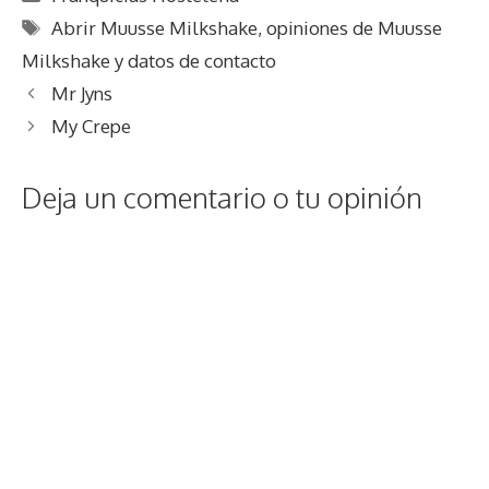
Etiquetas
Abrir Muusse Milkshake
,
opiniones de Muusse
Milkshake y datos de contacto
Mr Jyns
My Crepe
Deja un comentario o tu opinión