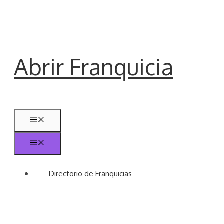
Saltar
al
contenido
Abrir Franquicia
Menú
Menú
Directorio de Franquicias