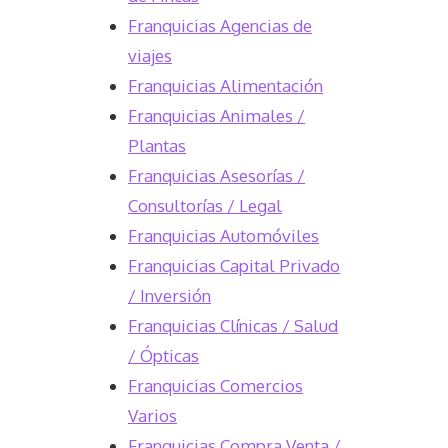
Franquicias Agencias de
viajes
Franquicias Alimentación
Franquicias Animales /
Plantas
Franquicias Asesorías /
Consultorías / Legal
Franquicias Automóviles
Franquicias Capital Privado
/ Inversión
Franquicias Clínicas / Salud
/ Ópticas
Franquicias Comercios
Varios
Franquicias Compra Venta /