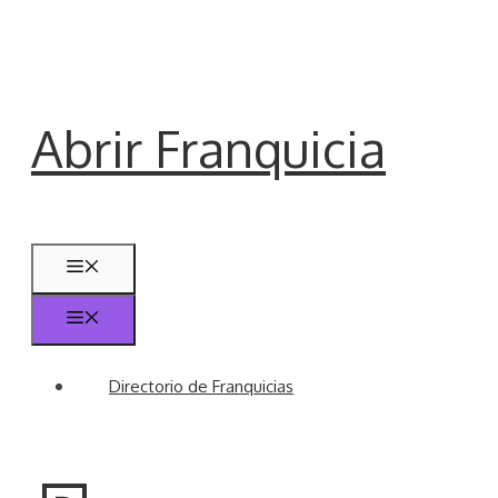
Saltar
al
contenido
Abrir Franquicia
Menú
Menú
Directorio de Franquicias