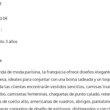
€
d 0€
:
to 3 años
I
e
da de moda parisina, la franquicia ofrece diseños elegante
cesa, ideales para conjuntar con una boina ladeada y un toq
nda las clientas encontrarán vestidos sencillos, camisas lisa
ubo, camisetas femeninas, chaquetas de punto calado, rebe
s de cuello alto, americanas de cuadros, abrigos, pantalones
recer conjuntos de diseño de estilosos, distinguidos y con 