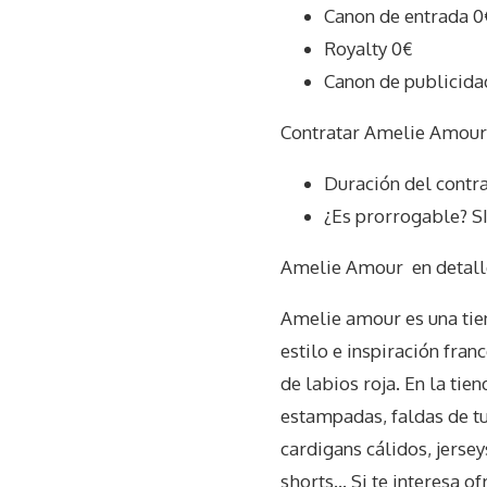
Canon de entrada 0
Royalty 0€
Canon de publicida
Contratar Amelie Amour 
Duración del contra
¿Es prorrogable? S
Amelie Amour
en detall
Amelie amour es una tien
estilo e inspiración fran
de labios roja. En la tie
estampadas, faldas de t
cardigans cálidos, jersey
shorts… Si te interesa of