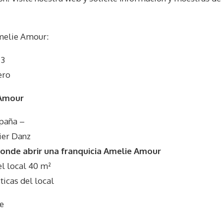
elie Amour
:
 3
ero
 Amour
spaña –
ier Danz
onde abrir una franquicia Amelie Amour
 local 40 m²
icas del local
e