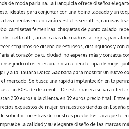
da de moda parisina, la franquicia ofrece diseños elegante
cesa, ideales para conjuntar con una boina ladeada y un toq
nda las clientas encontrarán vestidos sencillos, camisas lisa
ubo, camisetas femeninas, chaquetas de punto calado, rebe
s de cuello alto, americanas de cuadros, abrigos, pantalones
recer conjuntos de diseño de estilosos, distinguidos y con 
París al corazón de tu ciudad, no esperes más y contacta con
onseguido ofrecer en una misma tienda ropa de mujer junt
r y a la italiana Dolce Gabbana para mostrar un nuevo co
n el mercado. Se busca una rápida implantación en la peníns
mas a un 80% de descuento. De esta manera se va a ofertar
stan 250 euros a la clienta, en 39 euros precio final. Entre 
recios expuestos de mujer, en nuestras tiendas en España
e solicitar muestras de nuestros productos para que le e
pruebe la calidad y su elegante diseño de las marcas má