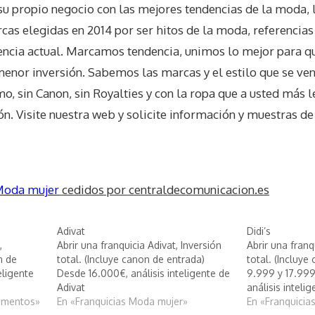
su propio negocio con las mejores tendencias de la moda, 
as elegidas en 2014 por ser hitos de la moda, referencias
encia actual. Marcamos tendencia, unimos lo mejor para q
menor inversión. Sabemos las marcas y el estilo que se ve
mo, sin Canon, sin Royalties y con la ropa que a usted más 
n. Visite nuestra web y solicite información y muestras d
oda mujer
cedidos por centraldecomunicacion.es
Adivat
Didi’s
,
Abrir una franquicia Adivat, Inversión
Abrir una franqu
n de
total. (Incluye canon de entrada)
total. (Incluye
eligente
Desde 16.000€, análisis inteligente de
9.999 y 17.999
Adivat
análisis intelig
ementos»
En «Franquicias Moda mujer»
En «Franquicia