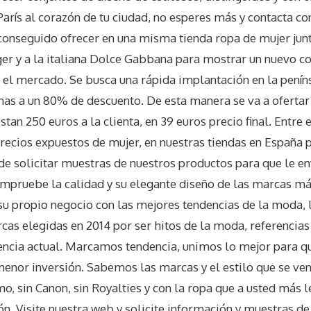
París al corazón de tu ciudad, no esperes más y contacta con
onseguido ofrecer en una misma tienda ropa de mujer junt
r y a la italiana Dolce Gabbana para mostrar un nuevo co
n el mercado. Se busca una rápida implantación en la peníns
mas a un 80% de descuento. De esta manera se va a ofertar
stan 250 euros a la clienta, en 39 euros precio final. Entre 
recios expuestos de mujer, en nuestras tiendas en España
e solicitar muestras de nuestros productos para que le e
pruebe la calidad y su elegante diseño de las marcas má
su propio negocio con las mejores tendencias de la moda, 
as elegidas en 2014 por ser hitos de la moda, referencias
encia actual. Marcamos tendencia, unimos lo mejor para q
menor inversión. Sabemos las marcas y el estilo que se ve
mo, sin Canon, sin Royalties y con la ropa que a usted más 
n. Visite nuestra web y solicite información y muestras d