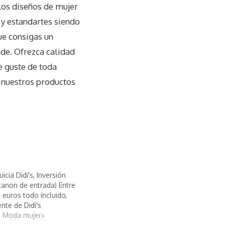
los diseños de mujer
 y estandartes siendo
ue consigas un
nde. Ofrezca calidad
le guste de toda
e nuestros productos
icia Didi's, Inversión
 canon de entrada) Entre
 euros todo incluido,
ente de Didi's
s Moda mujer»