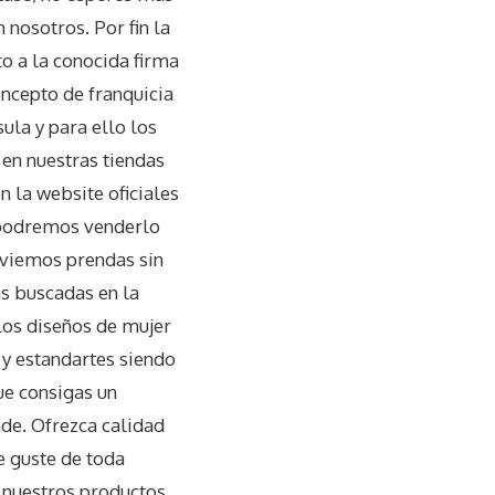
 nosotros. Por fin la
o a la conocida firma
ncepto de franquicia
ula y para ello los
 en nuestras tiendas
en la website oficiales
 podremos venderlo
nviemos prendas sin
s buscadas en la
los diseños de mujer
 y estandartes siendo
ue consigas un
nde. Ofrezca calidad
le guste de toda
e nuestros productos