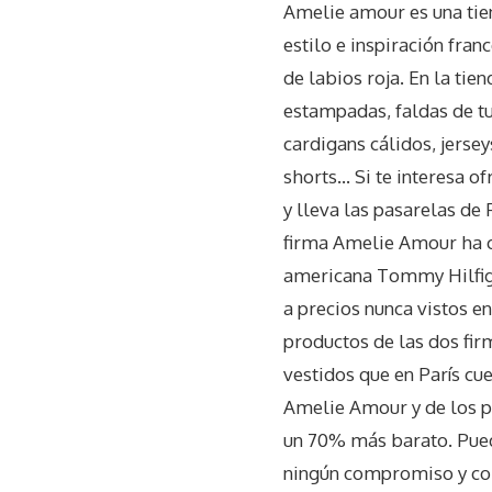
Amelie amour es una tien
estilo e inspiración fran
de labios roja. En la tie
estampadas, faldas de t
cardigans cálidos, jersey
shorts… Si te interesa of
y lleva las pasarelas de 
firma Amelie Amour ha c
americana Tommy Hilfige
a precios nunca vistos e
productos de las dos fir
vestidos que en París cue
Amelie Amour y de los p
un 70% más barato. Pued
ningún compromiso y com