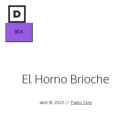
Saltar
al
contenido
Menú
El Horno Brioche
abril 18, 2023
//
Pablo Cirre